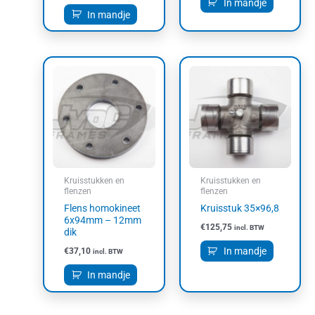
In mandje
In mandje
Kruisstukken en
Kruisstukken en
flenzen
flenzen
Flens homokineet
Kruisstuk 35×96,8
6x94mm – 12mm
€
125,75
incl. BTW
dik
In mandje
€
37,10
incl. BTW
In mandje