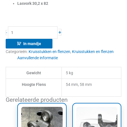
Lasvork 30,2 x 82
+
-
In mandje
Categorieën:
Kruisstukken en flenzen
,
Kruisstukken en flenzen
Aanvullende informatie
Gewicht
5 kg
Hoogte Flens
54 mm, 58 mm
Gerelateerde producten