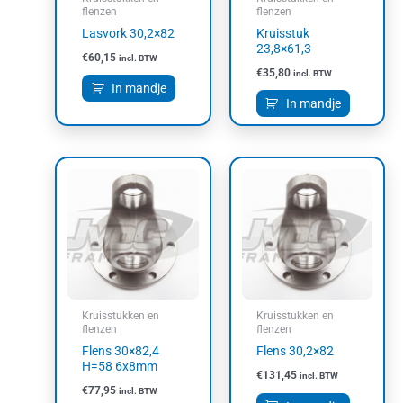
flenzen
flenzen
Lasvork 30,2×82
Kruisstuk
23,8×61,3
€
60,15
incl. BTW
€
35,80
incl. BTW
In mandje
In mandje
Kruisstukken en
Kruisstukken en
flenzen
flenzen
Flens 30×82,4
Flens 30,2×82
H=58 6x8mm
€
131,45
incl. BTW
€
77,95
incl. BTW