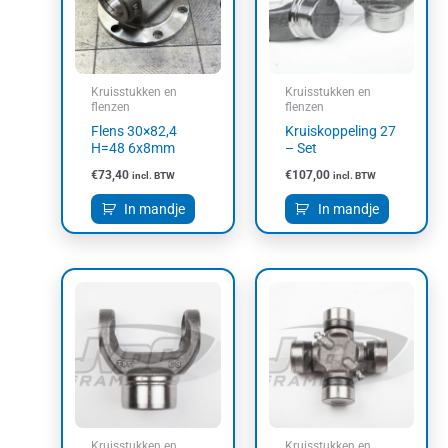
Kruisstukken en
Kruisstukken en
flenzen
flenzen
Flens 30×82,4
Kruiskoppeling 27
H=48 6x8mm
– Set
€
73,40
€
107,00
incl. BTW
incl. BTW
In mandje
In mandje
Kruisstukken en
Kruisstukken en