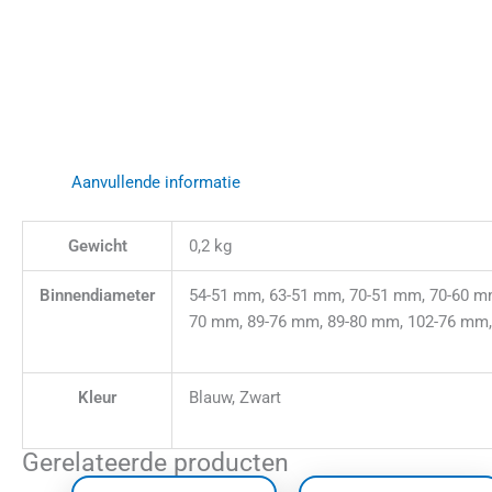
Aanvullende informatie
Gewicht
0,2 kg
Binnendiameter
54-51 mm, 63-51 mm, 70-51 mm, 70-60 m
70 mm, 89-76 mm, 89-80 mm, 102-76 mm
Kleur
Blauw, Zwart
Gerelateerde producten
Prijsklasse:
Prijskl
Dit
Dit