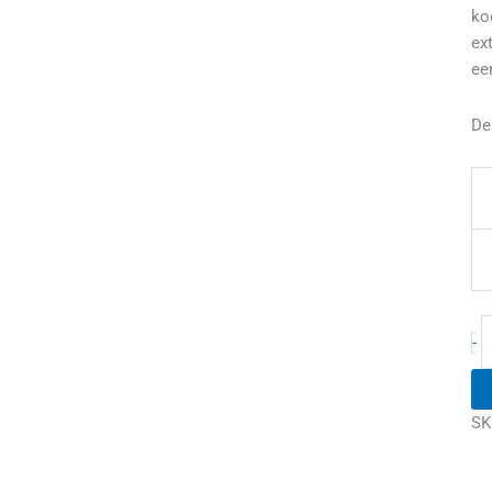
ko
ex
ee
De
-
SK