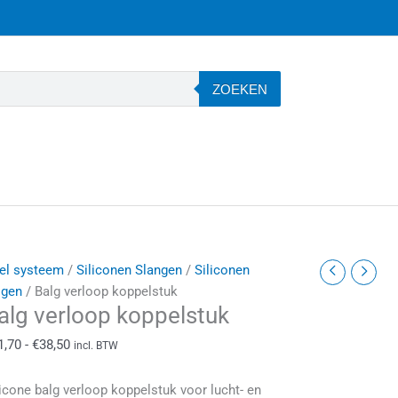
ZOEKEN
alg
Prijsklasse:
el systeem
/
Siliconen Slangen
/
Siliconen
erloop
€21,70
lgen
/ Balg verloop koppelstuk
alg verloop koppelstuk
oppelstuk
tot
antal
€38,50
1,70
-
€
38,50
incl. BTW
licone balg verloop koppelstuk voor lucht- en