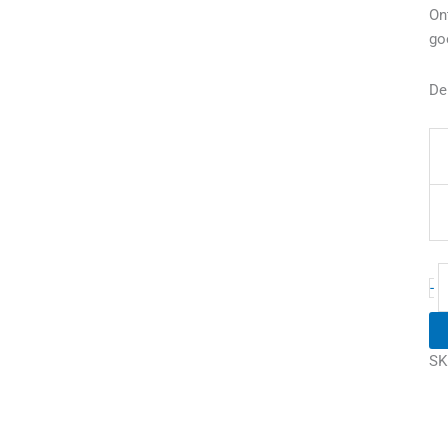
On
go
De
-
SK