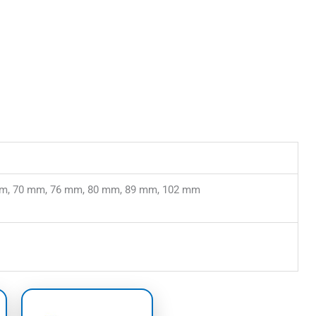
m, 70 mm, 76 mm, 80 mm, 89 mm, 102 mm
asse:
Prijsklasse:
Dit
€37,55
uct
product