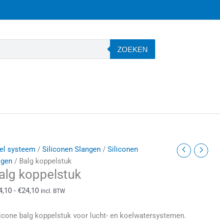
ZOEKEN
alg
Prijsklasse:
el systeem
/
Siliconen Slangen
/
Siliconen
oppelstuk
€14,10
lgen
/ Balg koppelstuk
alg koppelstuk
antal
tot
€24,10
4,10
-
€
24,10
incl. BTW
licone balg koppelstuk voor lucht- en koelwatersystemen.