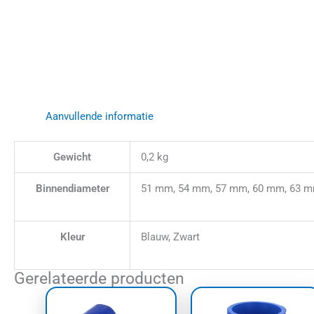
Aanvullende informatie
Gewicht
0,2 kg
Binnendiameter
51 mm, 54 mm, 57 mm, 60 mm, 63 m
Kleur
Blauw, Zwart
Gerelateerde producten
Prijsklasse:
Prijskl
Dit
Dit
€37,55
€21,70
product
prod