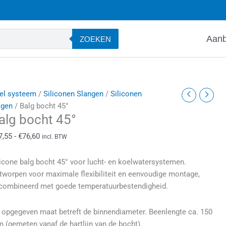
Aanb
ZOEKEN
alg
Prijsklasse:
el systeem
/
Siliconen Slangen
/
Siliconen
ocht
€37,55
lgen
/ Balg bocht 45°
alg bocht 45°
5°
tot
antal
€76,60
7,55
-
€
76,60
incl. BTW
licone balg bocht 45° voor lucht- en koelwatersystemen.
tworpen voor maximale flexibiliteit en eenvoudige montage,
combineerd met goede temperatuurbestendigheid.
 opgegeven maat betreft de binnendiameter. Beenlengte ca. 150
 (gemeten vanaf de hartlijn van de bocht).