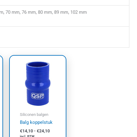
m, 70 mm, 76 mm, 80 mm, 89 mm, 102 mm
asse:
Prijsklasse:
Dit
€14,10
uct
product
tot
t
€24,10
heeft
dere
meerdere
ties.
variaties.
e
Deze
e
optie
kan
Siliconen balgen
zen
gekozen
Balg koppelstuk
den
worden
€
14,10
-
€
24,10
op
incl. BTW