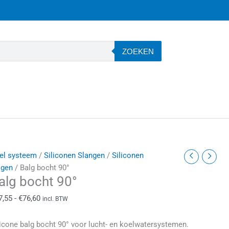
ZOEKEN
alg
Prijsklasse:
el systeem
/
Siliconen Slangen
/
Siliconen
ocht
€37,55
lgen
/ Balg bocht 90°
alg bocht 90°
0°
tot
antal
€76,60
7,55
-
€
76,60
incl. BTW
licone balg bocht 90° voor lucht- en koelwatersystemen.