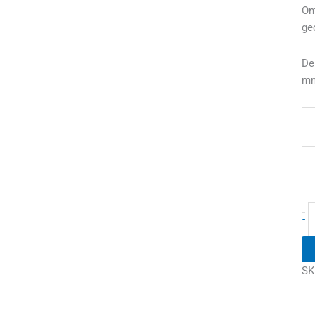
On
ge
De
mm
-
SK