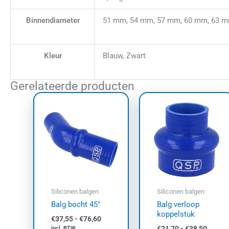
Binnendiameter
51 mm, 54 mm, 57 mm, 60 mm, 63 m
Kleur
Blauw, Zwart
Gerelateerde producten
Prijsklasse:
Prijskl
Dit
Dit
€37,55
€21,70
product
prod
tot
tot
€76,60
heeft
€38,50
heef
meerdere
meer
variaties.
varia
Deze
Dez
optie
opti
kan
kan
Siliconen balgen
Siliconen balgen
gekozen
geko
Balg bocht 45°
Balg verloop
worden
wor
koppelstuk
€
37,55
-
€
76,60
op
op
€
21,70
-
€
38,50
incl. BTW