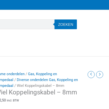
ZOEKEN
iel
ame onderdelen
/
Gas, Koppeling en
oppelingskabel
mpedaal
/
Diverse onderdelen Gas, Koppeling en
mpedaal
/ Wiel Koppelingskabel – 8mm
iel Koppelingskabel – 8mm
8mm
antal
2,50
incl. BTW