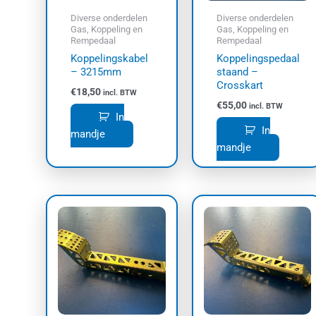
Diverse onderdelen
Diverse onderdelen
Gas, Koppeling en
Gas, Koppeling en
Rempedaal
Rempedaal
Koppelingskabel
Koppelingspedaal
– 3215mm
staand –
Crosskart
€
18,50
incl. BTW
€
55,00
incl. BTW
In
In
mandje
mandje