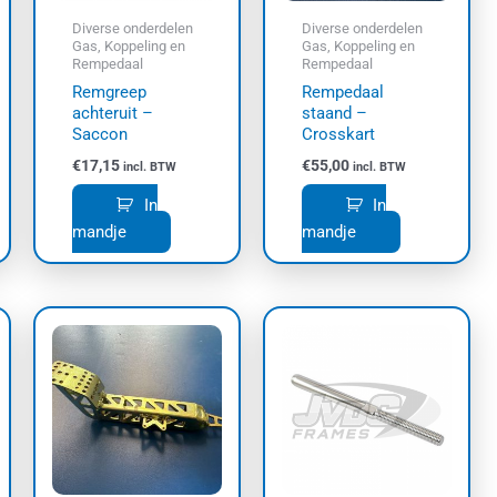
Diverse onderdelen
Diverse onderdelen
Gas, Koppeling en
Gas, Koppeling en
Rempedaal
Rempedaal
Remgreep
Rempedaal
achteruit –
staand –
Saccon
Crosskart
€
17,15
€
55,00
incl. BTW
incl. BTW
In
In
mandje
mandje
Dit
product
heeft
meerdere
variaties.
Deze
optie