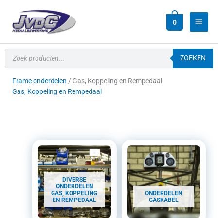
Ga
Hoof
naar
0
de
inhoud
Producten
zoeken
ZOEKEN
Frame onderdelen
/ Gas, Koppeling en Rempedaal
Gas, Koppeling en Rempedaal
DIVERSE
ONDERDELEN
GAS, KOPPELING
ONDERDELEN
EN REMPEDAAL
GASKABEL