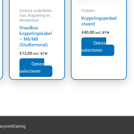
kan
kan
Diverse onderdelen
Pedalen
gekozen
gekozen
Gas, Koppeling en
Koppelingspedaal
Rempedaal
worden
worden
staand
Draadbus
op
op
€
40,00
koppelingskabel
incl. BTW
de
de
– M6/M8
productpagina
productpa
Opties
(Studterminal)
selecteren
€
12,00
incl. BTW
Opties
selecteren
acyverklaring