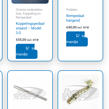
Diverse onderdelen
Pedalen
Gas, Koppeling en
Rempedaal
Rempedaal
hangend
Koppelingspedaal
€
40,00
staand – Model
incl. BTW
3.0
In
€
55,00
incl. BTW
mandje
In
mandje
Dit
Dit
product
product
heeft
heeft
meerdere
meerdere
variaties.
variaties.
Deze
Deze
optie
optie