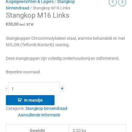
Kogelgewrichten & Lagers
/
Stangkop
binnendraad
/ Stangkop M16 Links
Stangkop M16 Links
€
30,00
incl. BTW
Stangkoppen Chroommolybdeen staal, warmte behandeld en met
NYLON (Teflon®/Kevlar®) voering.
Deze stangkoppen zijn volledig onderhoudsvrij en zelfsmerend.
Beperkte voorraad.
+
-
In mandje
Categorie:
Stangkop binnendraad
Aanvullende informatie
Gewicht
0,20 kg