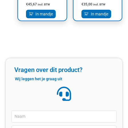
€
45,67
€
35,00
incl. BTW
incl. BTW
In mandje
In mandje
Vragen over dit product?
Wij leggen het je graag uit