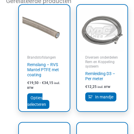
Gerelateerde producten
Prijsklasse:
Dit
€19,50
product
tot
heeft
€34,15
meerdere
variaties.
Deze
optie
kan
Brandstofslangen
Diversen onderdelen
gekozen
Rem en Koppeling
Remslang – RVS
systeem
worden
Mantel PTFE met
Remleiding D3 –
op
coating
Per meter
de
€
19,50
-
€
34,15
incl.
productpagina
€
12,25
incl. BTW
BTW
In mandje
Opties
selecteren
Prijsklasse:
Prijsklasse:
Dit
Dit
€15,49
€13,95
product
product