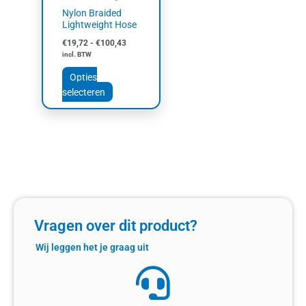
gekozen
Nylon Braided
worden
Lightweight Hose
op
€
19,72
-
€
100,43
de
incl. BTW
productpagina
Opties
selecteren
Vragen over dit product?
Wij leggen het je graag uit