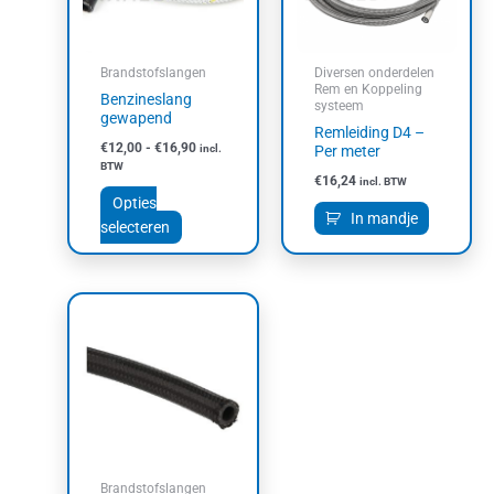
Deze
optie
kan
Brandstofslangen
Diversen onderdelen
gekozen
Rem en Koppeling
Benzineslang
systeem
worden
gewapend
Remleiding D4 –
op
€
12,00
-
€
16,90
incl.
Per meter
de
BTW
productpagina
€
16,24
incl. BTW
Opties
In mandje
selecteren
Prijsklasse:
Dit
€19,72
product
tot
heeft
€100,43
meerdere
variaties.
Deze
optie
kan
Brandstofslangen