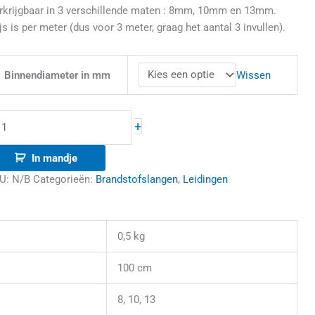
rkrijgbaar in 3 verschillende maten : 8mm, 10mm en 13mm.
js is per meter (dus voor 3 meter, graag het aantal 3 invullen).
Wissen
Binnendiameter in mm
+
In mandje
U:
N/B
Categorieën:
Brandstofslangen
,
Leidingen
0,5 kg
100 cm
8, 10, 13