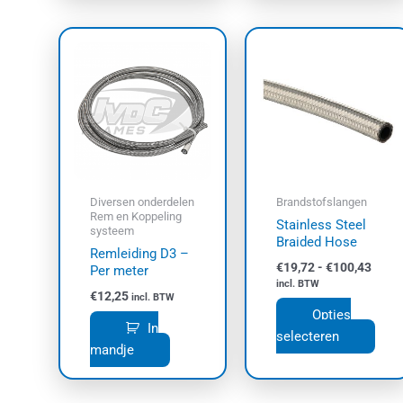
Prijs
Dit
€19,7
prod
tot
€100
heef
meer
varia
Dez
opti
kan
Diversen onderdelen
Brandstofslangen
geko
Rem en Koppeling
Stainless Steel
systeem
wor
Braided Hose
Remleiding D3 –
op
€
19,72
-
€
100,43
Per meter
de
incl. BTW
€
12,25
prod
incl. BTW
Opties
In
selecteren
mandje