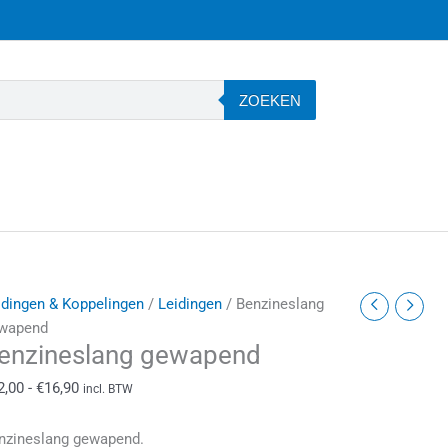
ZOEKEN
enzineslang
Prijsklasse:
idingen & Koppelingen
/
Leidingen
/ Benzineslang
ewapend
€12,00
wapend
enzineslang gewapend
antal
tot
€16,90
2,00
-
€
16,90
incl. BTW
nzineslang gewapend.