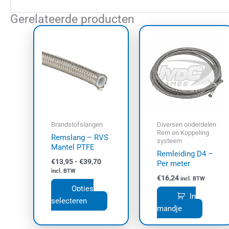
Gerelateerde producten
Prijsklasse:
Dit
€13,95
product
tot
€39,70
heeft
meerdere
variaties.
Deze
optie
kan
Brandstofslangen
Diversen onderdelen
gekozen
Rem en Koppeling
Remslang – RVS
systeem
worden
Mantel PTFE
Remleiding D4 –
op
€
13,95
-
€
39,70
Per meter
de
incl. BTW
€
16,24
productpagina
incl. BTW
Opties
In
selecteren
mandje