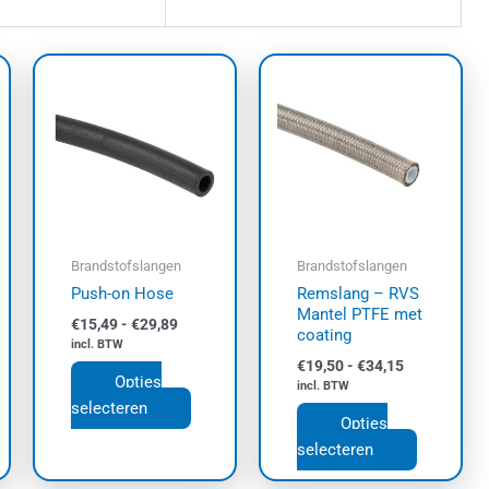
Prijsklasse:
Prijsklasse:
Dit
Dit
€15,49
€19,50
product
product
tot
tot
€29,89
heeft
€34,15
heeft
meerdere
meerdere
variaties.
variaties.
Deze
Deze
optie
optie
kan
kan
Brandstofslangen
Brandstofslangen
gekozen
gekozen
Push-on Hose
Remslang – RVS
worden
worden
Mantel PTFE met
€
15,49
-
€
29,89
op
op
coating
incl. BTW
de
de
€
19,50
-
€
34,15
Opties
productpagina
productpa
incl. BTW
selecteren
Opties
selecteren