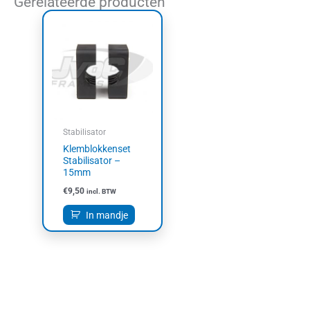
Gerelateerde producten
Stabilisator
Klemblokkenset
Stabilisator –
15mm
€
9,50
incl. BTW
In mandje