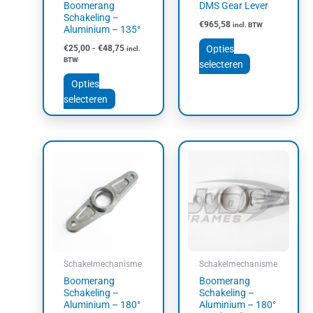
Boomerang
DMS Gear Lever
worden
worden
Schakeling –
€
965,58
incl. BTW
op
op
Aluminium – 135°
de
de
Opties
€
25,00
-
€
48,75
incl.
productpagina
productpagin
BTW
selecteren
Opties
selecteren
Prijsklasse:
Prijsklasse:
Dit
Dit
€25,00
€25,00
product
product
tot
tot
heeft
heeft
€48,75
€48,75
meerdere
meerdere
variaties.
variaties.
Deze
Deze
optie
optie
kan
kan
Schakelmechanisme
Schakelmechanisme
gekozen
gekozen
Boomerang
Boomerang
worden
worden
Schakeling –
Schakeling –
op
op
Aluminium – 180°
Aluminium – 180°