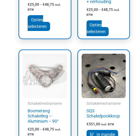
+ verhouding
de
de
€
25,00
-
€
48,75
incl.
productpagina
productpagin
€
25,00
-
€
48,75
BTW
incl.
BTW
Opties
Opties
selecteren
selecteren
Prijsklasse:
Dit
€25,00
product
tot
heeft
€48,75
meerdere
variaties.
Deze
optie
kan
Schakelmechanisme
Schakelmechanisme
gekozen
Boomerang
SQS
worden
Schakeling –
Schakelpookknop
op
Aluminium – 90°
€
351,00
incl. BTW
de
€
25,00
-
€
48,75
incl.
productpagina
In mandje
BTW