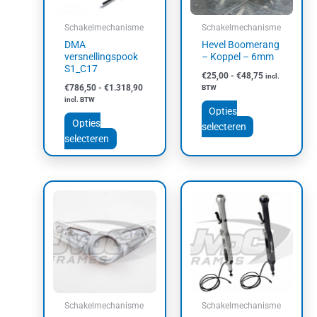
optie
optie
kan
kan
Schakelmechanisme
Schakelmechanisme
gekozen
gekozen
DMA
Hevel Boomerang
worden
worden
versnellingspook
– Koppel – 6mm
op
op
S1_C17
€
25,00
-
€
48,75
incl.
de
de
€
786,50
-
€
1.318,90
BTW
productpagina
productpagin
incl. BTW
Opties
Opties
selecteren
selecteren
Prijsklasse:
Dit
Dit
€25,00
product
product
tot
heeft
heeft
€48,75
meerdere
meerdere
variaties.
variaties.
Deze
Deze
optie
optie
kan
kan
Schakelmechanisme
Schakelmechanisme
gekozen
gekozen