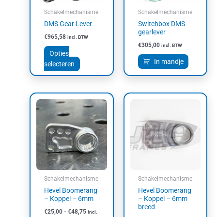
kan
Schakelmechanisme
Schakelmechanisme
gekozen
DMS Gear Lever
Switchbox DMS
worden
gearlever
€
965,58
incl. BTW
op
€
305,00
incl. BTW
de
Opties
productpagina
In mandje
selecteren
Prijsklasse:
Prijsklasse:
Dit
Dit
€25,00
€25,00
product
product
tot
tot
heeft
heeft
€48,75
€48,75
meerdere
meerdere
variaties.
variaties.
Deze
Deze
optie
optie
kan
kan
Schakelmechanisme
Schakelmechanisme
gekozen
gekozen
Hevel Boomerang
Hevel Boomerang
worden
worden
– Koppel – 6mm
– Koppel – 6mm
op
op
breed
€
25,00
-
€
48,75
incl.
de
de