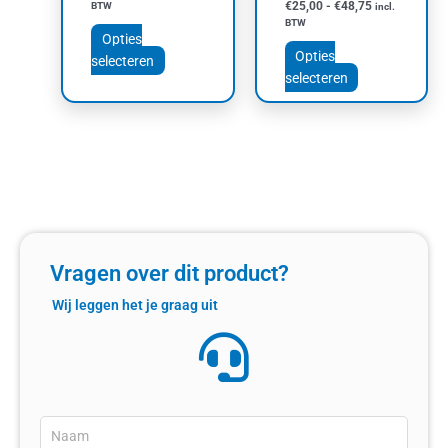
€
25,00
-
€
48,75
BTW
incl.
productpagina
productpagin
BTW
Opties
Opties
selecteren
selecteren
Vragen over dit product?
Wij leggen het je graag uit