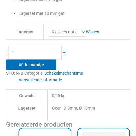
Lagerset met 10 mm gat
Wissen
Lagerset
+
-
In mandje
SKU:
N/B
Categorie:
Schakelmechanisme
Aanvullende informatie
Gewicht
0,25 kg
Lagerset
Geen, Ø 8mm, Ø 10mm
Gerelateerde producten
Prijsklasse:
Prijsklasse:
Dit
Dit
€786,50
€25,00