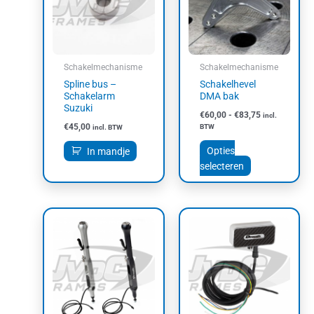
variaties.
Deze
optie
kan
Schakelmechanisme
Schakelmechanisme
gekozen
Spline bus –
Schakelhevel
worden
Schakelarm
DMA bak
op
Suzuki
€
60,00
-
€
83,75
incl.
de
€
45,00
BTW
incl. BTW
productpagin
Opties
In mandje
selecteren
Dit
product
heeft
meerdere
variaties.
Deze
optie