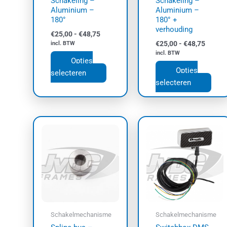
Schakeling –
Schakeling –
op
op
Aluminium –
Aluminium –
180°
180° +
de
de
verhouding
productpagina
prod
€
25,00
-
€
48,75
€
25,00
-
€
48,75
incl. BTW
incl. BTW
Opties
Opties
selecteren
selecteren
Schakelmechanisme
Schakelmechanisme