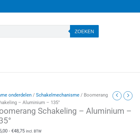
ZOEKEN
oomerang
Prijsklasse:
ame onderdelen
/
Schakelmechanisme
/ Boomerang
chakeling
€25,00
hakeling – Aluminium – 135°
oomerang Schakeling – Aluminium –
tot
luminium
€48,75
35°
5,00
-
€
48,75
incl. BTW
35°
antal