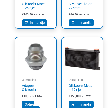
Oliekoeler Mocal
SPAL ventilator –
– 25 rijen
225mm
€
203,50
€
86,50
incl. BTW
incl. BTW
In mandje
In mandje
Dit
product
heeft
meerdere
variaties.
Deze
optie
kan
Oliekoeling
Oliekoeling
gekozen
Adapter
Oliekoeler Mocal
worden
Oliekoeler
– 19 rijen
op
€
10,95
€
150,00
incl. BTW
incl. BTW
de
productpagina
Opties
In mandje