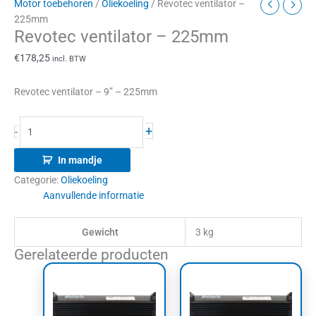
Motor toebehoren
/
Oliekoeling
/ Revotec ventilator –
225mm
Revotec ventilator – 225mm
€
178,25
incl. BTW
Revotec ventilator – 9” – 225mm
+
-
In mandje
Categorie:
Oliekoeling
Aanvullende informatie
Gewicht
3 kg
Gerelateerde producten