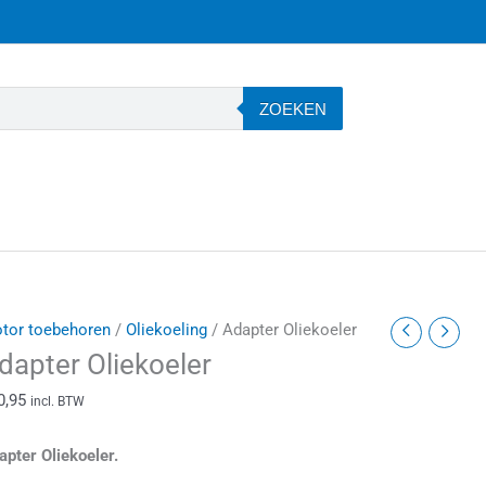
ZOEKEN
dapter
tor toebehoren
/
Oliekoeling
/ Adapter Oliekoeler
liekoeler
dapter Oliekoeler
antal
0,95
incl. BTW
apter Oliekoeler.