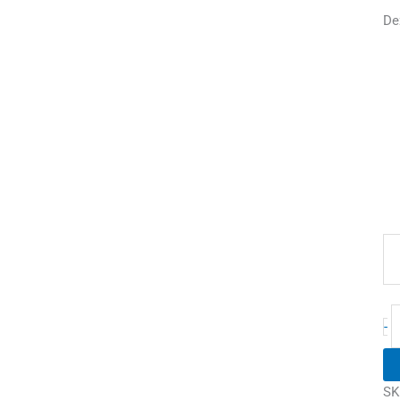
De
-
SK