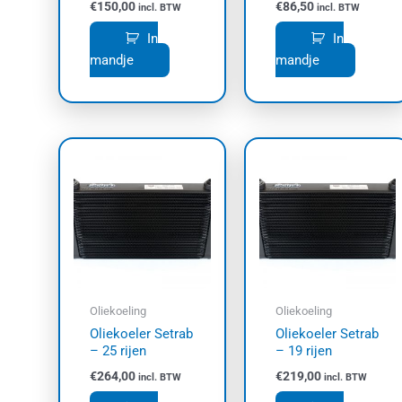
€
150,00
€
86,50
incl. BTW
incl. BTW
In
In
mandje
mandje
Oliekoeling
Oliekoeling
Oliekoeler Setrab
Oliekoeler Setrab
– 25 rijen
– 19 rijen
€
264,00
€
219,00
incl. BTW
incl. BTW