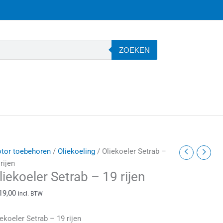
ZOEKEN
liekoeler
tor toebehoren
/
Oliekoeling
/ Oliekoeler Setrab –
etrab
rijen
liekoeler Setrab – 19 rijen
9
19,00
incl. BTW
ijen
antal
iekoeler Setrab – 19 rijen