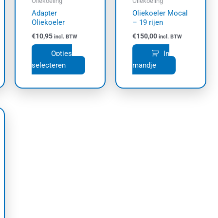
Oliekoeling
Oliekoeling
gekozen
Adapter
Oliekoeler Mocal
worden
Oliekoeler
– 19 rijen
op
€
10,95
€
150,00
incl. BTW
incl. BTW
de
productpagina
Opties
In
selecteren
mandje