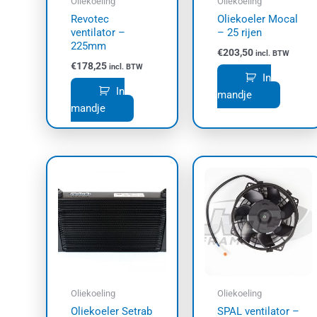
Oliekoeling
Oliekoeling
Revotec
Oliekoeler Mocal
ventilator –
– 25 rijen
225mm
€
203,50
incl. BTW
€
178,25
incl. BTW
In
In
mandje
mandje
Oliekoeling
Oliekoeling
Oliekoeler Setrab
SPAL ventilator –