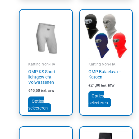
Dit
Dit
product
product
heeft
heeft
meerdere
meerdere
variaties.
variaties.
Deze
Deze
optie
optie
kan
kan
Karting Non-FIA
Karting Non-FIA
gekozen
gekozen
OMP KS Short
OMP Balaclava –
worden
worden
lichtgewicht –
Katoen
op
op
Volwassenen
€
21,00
incl. BTW
de
de
€
40,50
incl. BTW
productpagina
productpagin
Opties
Opties
selecteren
selecteren
Dit
Dit
product
product