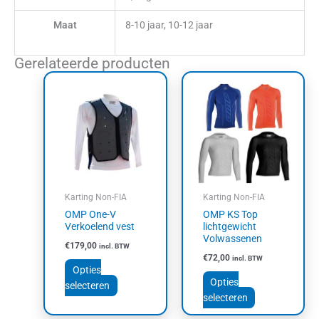
Maat
8-10 jaar, 10-12 jaar
Gerelateerde producten
Dit
Dit
product
product
heeft
heeft
meerdere
meerdere
variaties.
variaties.
Deze
Deze
optie
optie
kan
kan
Karting Non-FIA
Karting Non-FIA
gekozen
gekozen
OMP One-V
OMP KS Top
worden
worden
Verkoelend vest
lichtgewicht
op
op
Volwassenen
€
179,00
incl. BTW
de
de
€
72,00
incl. BTW
productpagina
productpagin
Opties
Opties
selecteren
selecteren