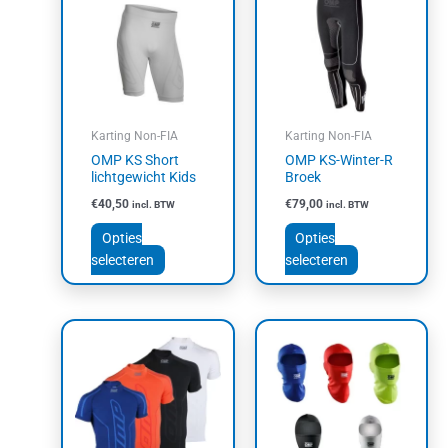
heeft
heeft
meerdere
meerdere
variaties.
variaties.
Deze
Deze
optie
optie
kan
kan
Karting Non-FIA
Karting Non-FIA
gekozen
gekozen
OMP KS Short
OMP KS-Winter-R
worden
worden
lichtgewicht Kids
Broek
op
op
€
40,50
€
79,00
incl. BTW
incl. BTW
de
de
productpagina
productpagin
Opties
Opties
selecteren
selecteren
Dit
Dit
product
product
heeft
heeft
meerdere
meerdere
variaties.
variaties.
Deze
Deze