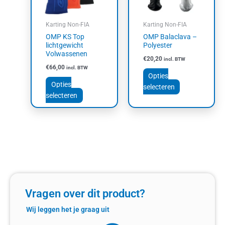
optie
optie
kan
kan
Karting Non-FIA
Karting Non-FIA
gekozen
gekozen
OMP KS Top
OMP Balaclava –
worden
worden
lichtgewicht
Polyester
op
op
Volwassenen
€
20,20
incl. BTW
de
de
€
66,00
incl. BTW
productpagina
productpagin
Opties
Opties
selecteren
selecteren
Vragen over dit product?
Wij leggen het je graag uit