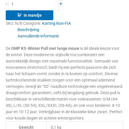
+
-
In mandje
SKU:
N/B
Categorie:
Karting Non-FIA
Beschrijving
Aanvullende informatie
De
OMP KS-Winter Pull met lange mouw
is dé ideale keuze voor
de winter. Deze moderne en stijlvolle trui combineert een
aantrekkelijk design met maximale functionaliteit. Gemaakt van
innovatieve stretchstof, biedt hij een perfecte pasvorm die zich
naar het lichaam vormt zonder in te boeten op comfort. Diverse
luchtdoorlatende stukken zorgen voor een optimaal ademend
vermogen, terwijl de “3D” naadloze technologie een ongeëvenaard
draagcomfort garandeert, zelfs bij langdurig gebruik. Deze pull is
beschikbaar in verschillende maten voor volwassenen: S/M (44-
48), L/XL (50-54), XXL/XXXL (56-60), en ook voor kinderen: 8-10
jaar en 10-12 jaar. Verkrijgbaar in de klassieke kleur zwart. Perfect
voor koude dagen en actieve wintersporters.
Gewicht
0,1 kg