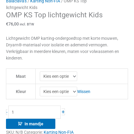
Balaclava's
/
Karting Non-FIA
/ OMP KS Top
lichtgewicht Kids
OMP KS Top lichtgewicht Kids
€
76,00
incl. BTW
Lichtgewicht OMP karting-ondergoedtop met korte mouwen,
Dryarn®-materiaal voor isolatie en ademend vermogen.
Verkrijgbaar in meerdere kleuren, maten voor volwassenen en
kinderen.
Maat
Wissen
Kleur
+
-
In mandje
SKU:
N/B
Categorie:
Karting Non-FIA