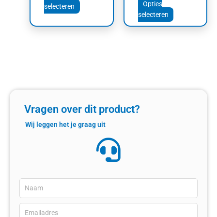
productpagina
productpagin
Opties
selecteren
selecteren
Vragen over dit product?
Wij leggen het je graag uit