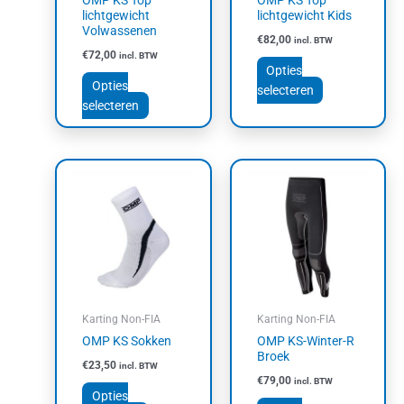
OMP KS Top
OMP KS Top
worden
worden
lichtgewicht
lichtgewicht Kids
op
op
Volwassenen
€
82,00
incl. BTW
de
de
€
72,00
incl. BTW
productpagina
productpagin
Opties
Opties
selecteren
selecteren
Dit
Dit
product
product
heeft
heeft
meerdere
meerdere
variaties.
variaties.
Deze
Deze
optie
optie
kan
kan
Karting Non-FIA
Karting Non-FIA
gekozen
gekozen
OMP KS Sokken
OMP KS-Winter-R
worden
worden
Broek
€
23,50
incl. BTW
op
op
€
79,00
incl. BTW
de
de
Opties