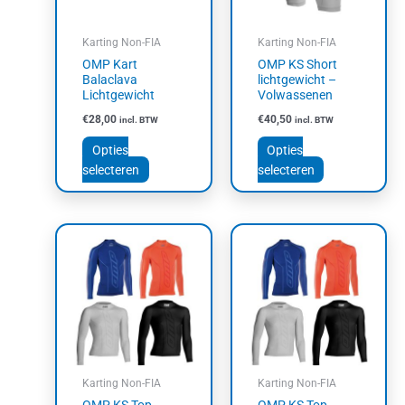
optie
optie
kan
kan
Karting Non-FIA
Karting Non-FIA
gekozen
gekozen
OMP Kart
OMP KS Short
worden
worden
Balaclava
lichtgewicht –
op
op
Lichtgewicht
Volwassenen
de
de
€
28,00
€
40,50
incl. BTW
incl. BTW
productpagina
productpagin
Opties
Opties
selecteren
selecteren
Dit
Dit
product
product
heeft
heeft
meerdere
meerdere
variaties.
variaties.
Deze
Deze
optie
optie
kan
kan
Karting Non-FIA
Karting Non-FIA
gekozen
gekozen