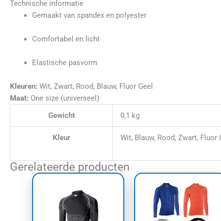
Technische informatie
Gemaakt van spandex en polyester
Comfortabel en licht
Elastische pasvorm
Kleuren:
Wit, Zwart, Rood, Blauw, Fluor Geel
Maat:
One size (universeel)
Gewicht
0,1 kg
Kleur
Wit, Blauw, Rood, Zwart, Fluor 
Gerelateerde producten
Dit
Dit
product
prod
heeft
heef
meerdere
meer