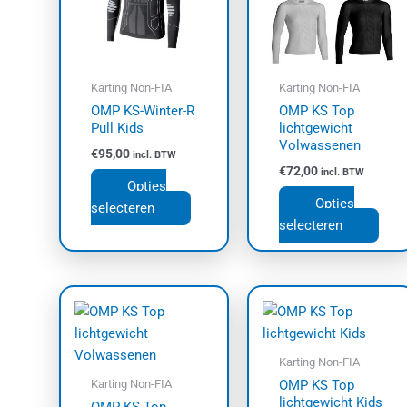
variaties.
varia
Deze
Dez
optie
opti
kan
kan
Karting Non-FIA
Karting Non-FIA
gekozen
geko
OMP KS-Winter-R
OMP KS Top
worden
wor
Pull Kids
lichtgewicht
op
op
Volwassenen
€
95,00
incl. BTW
de
de
€
72,00
incl. BTW
productpagina
prod
Opties
Opties
selecteren
selecteren
Dit
Dit
product
prod
heeft
heef
meerdere
meer
Karting Non-FIA
variaties.
varia
Karting Non-FIA
OMP KS Top
lichtgewicht Kids
Deze
Dez