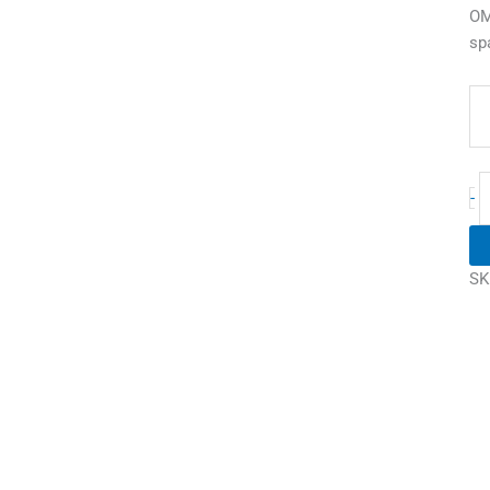
OM
sp
-
SK