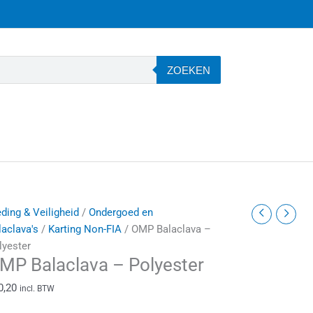
ZOEKEN
MP
eding & Veiligheid
/
Ondergoed en
alaclava
laclava's
/
Karting Non-FIA
/ OMP Balaclava –
lyester
MP Balaclava – Polyester
olyester
antal
0,20
incl. BTW