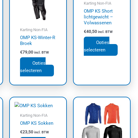
ties.
variaties.
variaties.
Karting Non-FIA
e
Deze
Deze
OMP KS Short
lichtgewicht –
e
optie
optie
Volwassenen
kan
kan
Karting Non-FIA
€
40,50
incl. BTW
zen
gekozen
gekozen
OMP KS-Winter-R
den
worden
worden
Opties
Broek
op
op
selecteren
€
79,00
incl. BTW
de
de
uctpagina
productpagina
productpa
Opties
selecteren
Dit
Dit
uct
product
product
t
heeft
heeft
Karting Non-FIA
dere
meerdere
meerdere
OMP KS Sokken
ties.
variaties.
variaties.
€
23,50
incl. BTW
e
Deze
Deze