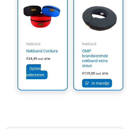
product
heeft
meerdere
variaties.
Deze
optie
kan
Nekband
Nekband
gekozen
Nekband Cordura
OMP
worden
brandwerende
€
34,49
incl. BTW
op
nekband extra
steun
de
Opties
productpagina
€
119,00
incl. BTW
selecteren
In mandje