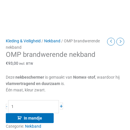
Kleding & Veiligheid
/
Nekband
/ OMP brandwerende
nekband
OMP brandwerende nekband
€
93,00
incl. BTW
Deze
nekbeschermer
is gemaakt van
Nomex-stof
, waardoor hij
vlamvertragend en duurzaam
is.
Één maat, kleur zwart.
+
-
In mandje
Categorie:
Nekband