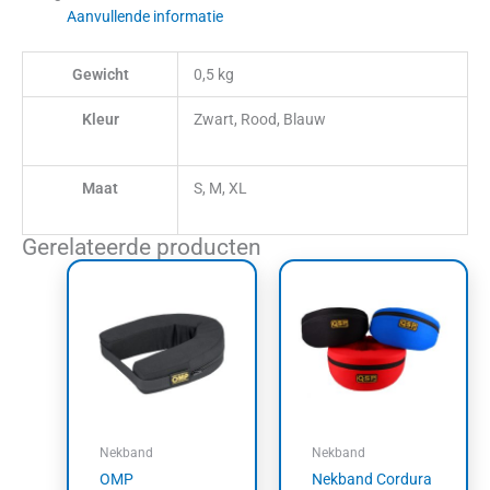
Aanvullende informatie
Gewicht
0,5 kg
Kleur
Zwart, Rood, Blauw
Maat
S, M, XL
Gerelateerde producten
Dit
product
heeft
meerdere
variaties.
Deze
optie
kan
Nekband
Nekband
gekozen
OMP
Nekband Cordura
worden