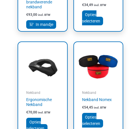
brandwerende
€
34,49
incl. BTW
op
nekband
de
Opties
€
93,00
incl. BTW
productpagin
selecteren
In mandje
Dit
Dit
product
product
heeft
heeft
meerdere
meerdere
variaties.
variaties.
Deze
Deze
optie
optie
kan
kan
Nekband
Nekband
gekozen
gekozen
Ergonomische
Nekband Nomex
worden
worden
Nekband
€
54,45
incl. BTW
op
op
€
70,00
incl. BTW
de
de
Opties
productpagina
productpagin
Opties
selecteren
selecteren