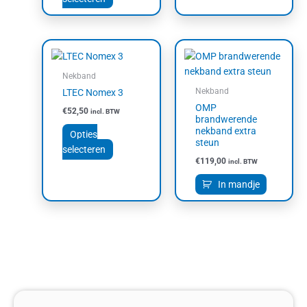
Dit
product
Nekband
heeft
Nekband
LTEC Nomex 3
meerdere
OMP
variaties.
€
52,50
incl. BTW
brandwerende
Deze
nekband extra
Opties
optie
steun
selecteren
kan
€
119,00
incl. BTW
gekozen
worden
In mandje
op
de
productpagina