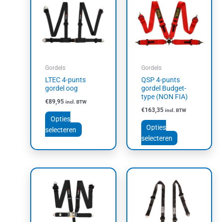
heeft
heeft
meerdere
meerdere
variaties.
variaties.
Deze
Deze
optie
optie
kan
kan
Gordels
Gordels
gekozen
gekozen
LTEC 4-punts
QSP 4-punts
worden
worden
gordel oog
gordel Budget-
op
op
type (NON FIA)
€
89,95
incl. BTW
de
de
€
163,35
incl. BTW
productpagina
productpagin
Opties
Opties
selecteren
selecteren
Dit
Dit
product
product
heeft
heeft
meerdere
meerdere
variaties.
variaties.