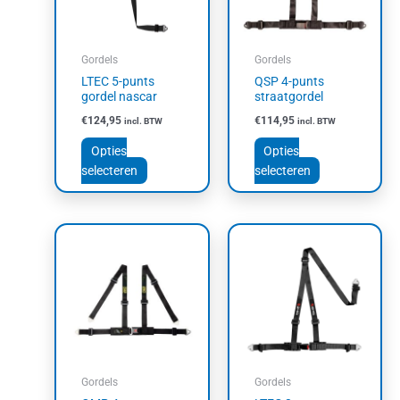
Deze
Deze
optie
optie
kan
kan
Gordels
Gordels
gekozen
gekozen
LTEC 5-punts
QSP 4-punts
worden
worden
gordel nascar
straatgordel
op
op
€
124,95
€
114,95
incl. BTW
incl. BTW
de
de
productpagina
productpagin
Opties
Opties
selecteren
selecteren
Dit
Dit
product
product
heeft
heeft
meerdere
meerdere
variaties.
variaties.
Deze
Deze
optie
optie
kan
kan
Gordels
Gordels
gekozen
gekozen