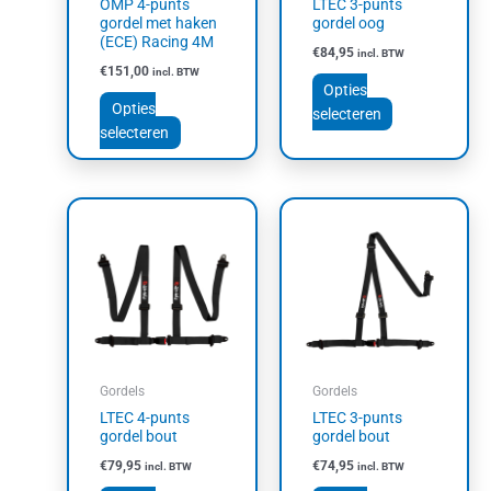
OMP 4-punts
LTEC 3-punts
worden
worden
gordel met haken
gordel oog
op
op
(ECE) Racing 4M
€
84,95
incl. BTW
de
de
€
151,00
incl. BTW
productpagina
productpagin
Opties
Opties
selecteren
selecteren
Dit
Dit
product
product
heeft
heeft
meerdere
meerdere
variaties.
variaties.
Deze
Deze
optie
optie
kan
kan
Gordels
Gordels
gekozen
gekozen
LTEC 4-punts
LTEC 3-punts
worden
worden
gordel bout
gordel bout
op
op
€
79,95
€
74,95
incl. BTW
incl. BTW
de
de