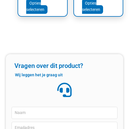
productpagina
productpagin
Opties
Opties
selecteren
selecteren
Vragen over dit product?
Wij leggen het je graag uit