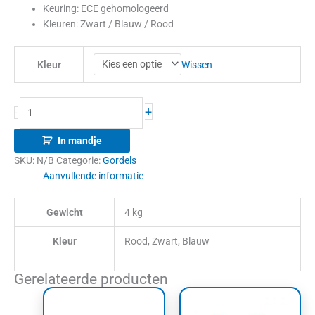
Keuring: ECE gehomologeerd
Kleuren: Zwart / Blauw / Rood
Wissen
Kleur
+
-
In mandje
SKU:
N/B
Categorie:
Gordels
Aanvullende informatie
Gewicht
4 kg
Kleur
Rood, Zwart, Blauw
Gerelateerde producten
Dit
Dit
product
product