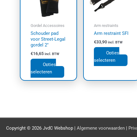
Deze
Dez
optie
opti
kan
kan
Gordel Accessoires
Arm restraints
gekozen
geko
Schouder pad
Arm restraint SFI
worden
wor
voor Street-Legal
€
33,90
incl. BTW
op
op
gordel 2″
de
de
Opties
€
16,65
incl. BTW
productpagina
prod
selecteren
Opties
selecteren
Copyright © 2026
JvdC Webshop
|
Algemene voorwaarden
|
Priv