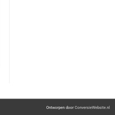
gina
Ontworpen door
ConversieWebsite.nl