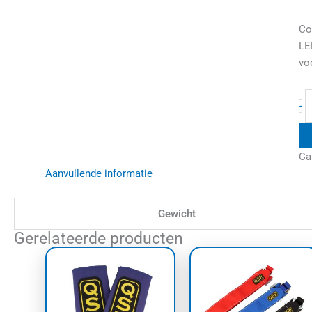
Co
LE
vo
-
Ca
Aanvullende informatie
Gewicht
Gerelateerde producten
Dit
Dit
product
prod
heeft
heef
meerdere
meer