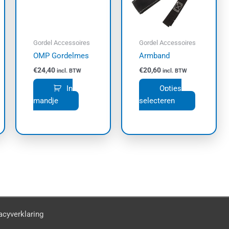
e
Deze
e
optie
kan
Gordel Accessoires
Gordel Accessoires
zen
gekozen
OMP Gordelmes
Armband
den
worden
€
24,40
€
20,60
incl. BTW
incl. BTW
op
de
In
Opties
uctpagina
productpa
mandje
selecteren
acyverklaring