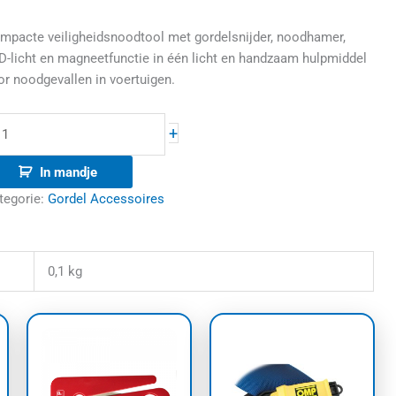
mpacte veiligheidsnoodtool met gordelsnijder, noodhamer,
D-licht en magneetfunctie in één licht en handzaam hulpmiddel
or noodgevallen in voertuigen.
+
In mandje
tegorie:
Gordel Accessoires
0,1 kg
uct
t
dere