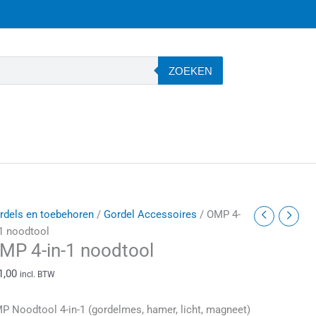
ZOEKEN
MP
rdels en toebehoren
/
Gordel Accessoires
/ OMP 4-
-
-1 noodtool
MP 4-in-1 noodtool
-
1,00
incl. BTW
oodtool
antal
P Noodtool 4-in-1 (gordelmes, hamer, licht, magneet)