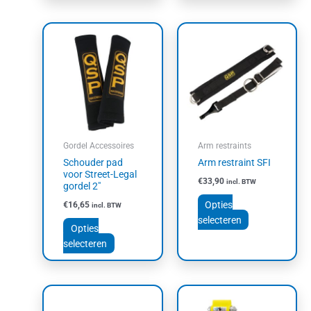
Dit
Dit
product
product
heeft
heeft
meerdere
meerdere
variaties.
variaties.
Deze
Deze
optie
optie
kan
kan
Gordel Accessoires
Arm restraints
gekozen
gekozen
Schouder pad
Arm restraint SFI
worden
worden
voor Street-Legal
€
33,90
incl. BTW
op
op
gordel 2″
de
de
Opties
€
16,65
incl. BTW
productpagina
productpagin
selecteren
Opties
selecteren