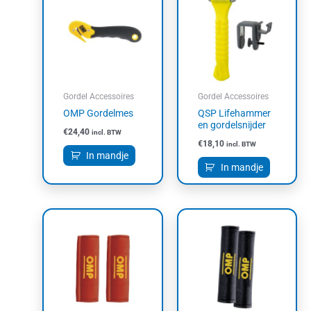
Gordel Accessoires
Gordel Accessoires
OMP Gordelmes
QSP Lifehammer
en gordelsnijder
€
24,40
incl. BTW
€
18,10
incl. BTW
In mandje
In mandje
Dit
Dit
product
product
heeft
heeft
meerdere
meerdere
variaties.
variaties.
Deze
Deze
optie
optie