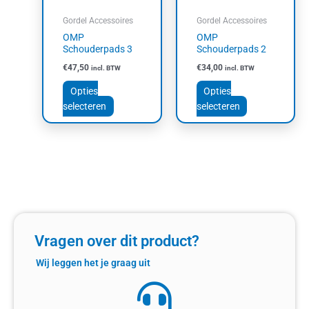
kan
kan
Gordel Accessoires
Gordel Accessoires
gekozen
gekozen
OMP
OMP
worden
worden
Schouderpads 3
Schouderpads 2
op
op
€
47,50
€
34,00
incl. BTW
incl. BTW
de
de
productpagina
productpagin
Opties
Opties
selecteren
selecteren
Vragen over dit product?
Wij leggen het je graag uit