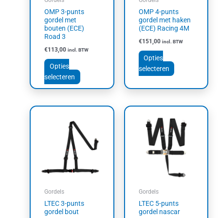
gekozen
gekozen
OMP 3-punts
OMP 4-punts
worden
worden
gordel met
gordel met haken
op
op
bouten (ECE)
(ECE) Racing 4M
Road 3
de
de
€
151,00
incl. BTW
productpagina
productpagin
€
113,00
incl. BTW
Opties
Opties
selecteren
selecteren
Dit
Dit
product
product
heeft
heeft
meerdere
meerdere
variaties.
variaties.
Deze
Deze
optie
optie
kan
kan
Gordels
Gordels
gekozen
gekozen
LTEC 3-punts
LTEC 5-punts
worden
worden
gordel bout
gordel nascar