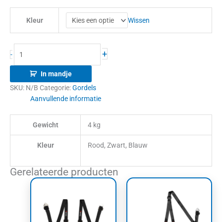
Wissen
Kleur
+
-
In mandje
SKU:
N/B
Categorie:
Gordels
Aanvullende informatie
Gewicht
4 kg
Kleur
Rood, Zwart, Blauw
Gerelateerde producten
Dit
Dit
product
product
heeft
heeft
meerdere
meerdere