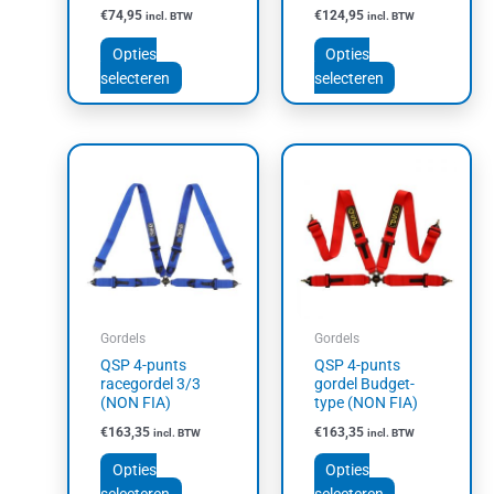
op
op
€
74,95
€
124,95
incl. BTW
incl. BTW
de
de
productpagina
productpagin
Opties
Opties
selecteren
selecteren
Dit
Dit
product
product
heeft
heeft
meerdere
meerdere
variaties.
variaties.
Deze
Deze
optie
optie
kan
kan
Gordels
Gordels
gekozen
gekozen
QSP 4-punts
QSP 4-punts
worden
worden
racegordel 3/3
gordel Budget-
op
op
(NON FIA)
type (NON FIA)
de
de
€
163,35
€
163,35
incl. BTW
incl. BTW
productpagina
productpagin
Opties
Opties