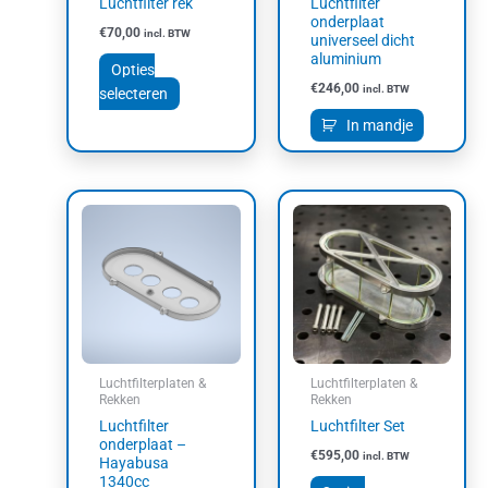
Luchtfilter rek
Luchtfilter
op
onderplaat
€
70,00
incl. BTW
universeel dicht
de
aluminium
productpagina
Opties
€
246,00
incl. BTW
selecteren
In mandje
Dit
product
heeft
meerdere
variaties.
Deze
optie
kan
Luchtfilterplaten &
Luchtfilterplaten &
gekozen
Rekken
Rekken
worden
Luchtfilter
Luchtfilter Set
op
onderplaat –
€
595,00
incl. BTW
Hayabusa
de
1340cc