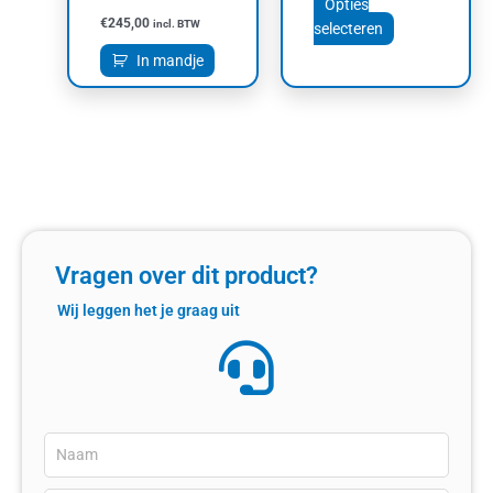
productpagin
Opties
€
245,00
incl. BTW
selecteren
In mandje
Vragen over dit product?
Wij leggen het je graag uit