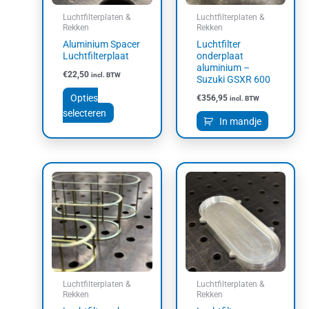
kan
Luchtfilterplaten &
Luchtfilterplaten &
gekozen
Rekken
Rekken
worden
Aluminium Spacer
Luchtfilter
op
Luchtfilterplaat
onderplaat
aluminium –
de
€
22,50
incl. BTW
Suzuki GSXR 600
productpagina
Opties
€
356,95
incl. BTW
selecteren
In mandje
Dit
product
heeft
meerdere
variaties.
Deze
optie
kan
Luchtfilterplaten &
Luchtfilterplaten &
gekozen
Rekken
Rekken
worden