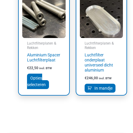
product
heeft
meerdere
variaties.
Deze
optie
kan
Luchtfilterplaten &
Luchtfilterplaten &
gekozen
Rekken
Rekken
worden
Aluminium Spacer
Luchtfilter
op
Luchtfilterplaat
onderplaat
universeel dicht
de
€
22,50
incl. BTW
aluminium
productpagina
Opties
€
246,00
incl. BTW
selecteren
In mandje