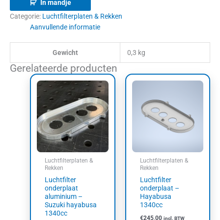
In mandje
Categorie:
Luchtfilterplaten & Rekken
Aanvullende informatie
Gewicht
0,3 kg
Gerelateerde producten
Luchtfilterplaten &
Luchtfilterplaten &
Rekken
Rekken
Luchtfilter
Luchtfilter
onderplaat
onderplaat –
aluminium –
Hayabusa
Suzuki hayabusa
1340cc
1340cc
€
245,00
incl. BTW