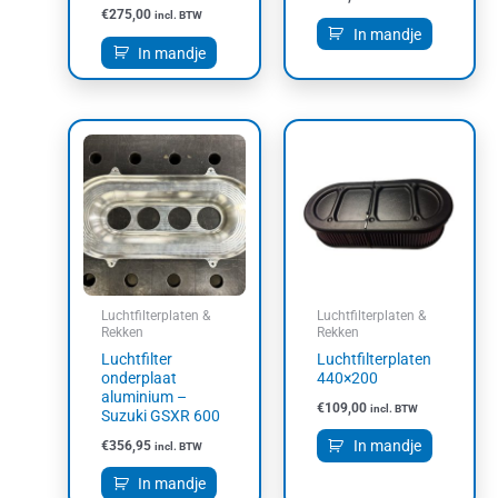
€
275,00
incl. BTW
In mandje
In mandje
Luchtfilterplaten &
Luchtfilterplaten &
Rekken
Rekken
Luchtfilter
Luchtfilterplaten
onderplaat
440×200
aluminium –
€
109,00
incl. BTW
Suzuki GSXR 600
In mandje
€
356,95
incl. BTW
In mandje