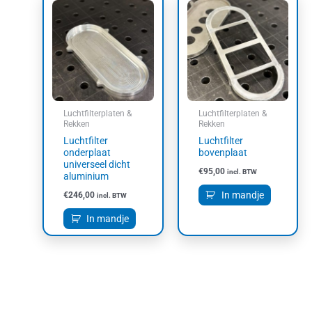
Luchtfilterplaten &
Luchtfilterplaten &
Rekken
Rekken
Luchtfilter
Luchtfilter
onderplaat
bovenplaat
universeel dicht
€
95,00
incl. BTW
aluminium
In mandje
€
246,00
incl. BTW
In mandje