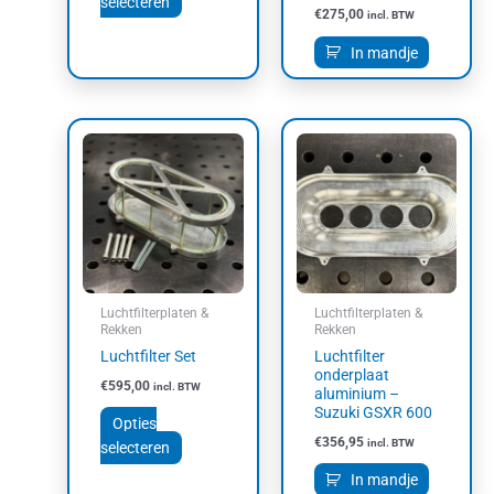
selecteren
€
275,00
incl. BTW
In mandje
Dit
product
heeft
meerdere
variaties.
Deze
optie
kan
Luchtfilterplaten &
Luchtfilterplaten &
gekozen
Rekken
Rekken
worden
Luchtfilter Set
Luchtfilter
op
onderplaat
€
595,00
incl. BTW
aluminium –
de
Suzuki GSXR 600
productpagina
Opties
€
356,95
incl. BTW
selecteren
In mandje