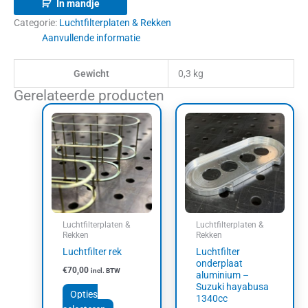
In mandje
Categorie:
Luchtfilterplaten & Rekken
Aanvullende informatie
Gewicht
0,3 kg
Gerelateerde producten
Dit
product
heeft
meerdere
variaties.
Deze
optie
kan
Luchtfilterplaten &
Luchtfilterplaten &
gekozen
Rekken
Rekken
worden
Luchtfilter rek
Luchtfilter
op
onderplaat
€
70,00
incl. BTW
aluminium –
de
Suzuki hayabusa
productpagina
Opties
1340cc