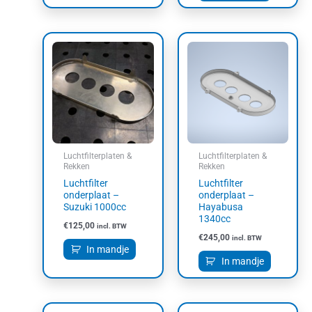
Luchtfilterplaten &
Luchtfilterplaten &
Rekken
Rekken
Luchtfilter
Luchtfilter
onderplaat –
onderplaat –
Suzuki 1000cc
Hayabusa
1340cc
€
125,00
incl. BTW
€
245,00
incl. BTW
In mandje
In mandje