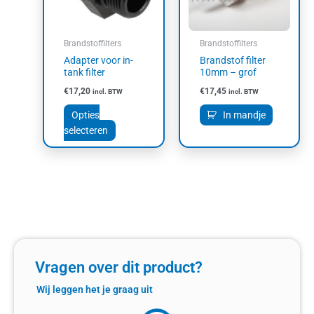
Deze
optie
kan
Brandstoffilters
Brandstoffilters
gekozen
Adapter voor in-
Brandstof filter
worden
tank filter
10mm – grof
op
€
17,20
€
17,45
incl. BTW
incl. BTW
de
productpagina
Opties
In mandje
selecteren
Vragen over dit product?
Wij leggen het je graag uit