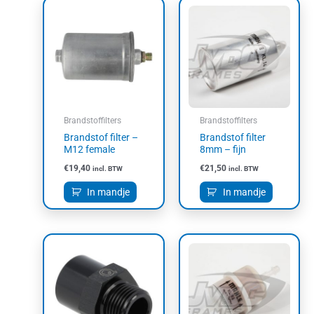
Brandstoffilters
Brandstoffilters
Brandstof filter –
Brandstof filter
M12 female
8mm – fijn
€
19,40
€
21,50
incl. BTW
incl. BTW
In mandje
In mandje
Dit
product
heeft
meerdere
variaties.