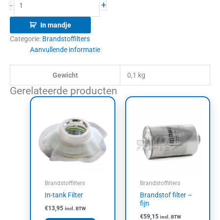
+
-
In mandje
Categorie:
Brandstoffilters
Aanvullende informatie
Gewicht
0,1 kg
Gerelateerde producten
Brandstoffilters
Brandstoffilters
In-tank Filter
Brandstof filter –
fijn
€
13,95
incl. BTW
€
59,15
incl. BTW