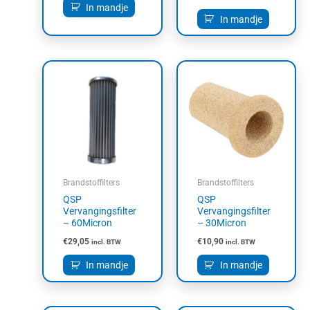
In mandje
In mandje
Brandstoffilters
Brandstoffilters
QSP
QSP
Vervangingsfilter
Vervangingsfilter
– 60Micron
– 30Micron
€
29,05
€
10,90
incl. BTW
incl. BTW
In mandje
In mandje