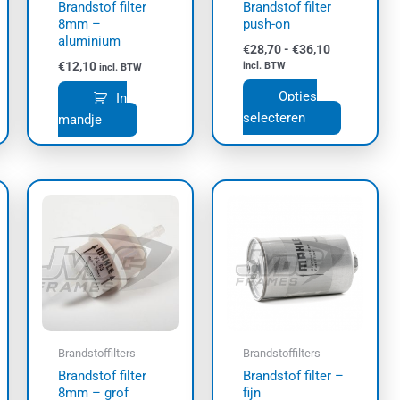
Brandstof filter
Brandstof filter
worden
8mm –
push-on
op
aluminium
€
28,70
-
€
36,10
de
€
12,10
incl. BTW
incl. BTW
productpa
Opties
In
selecteren
mandje
asse:
uct
t
dere
ties.
e
e
Brandstoffilters
Brandstoffilters
zen
Brandstof filter
Brandstof filter –
den
8mm – grof
fijn