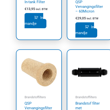
In-tank Filter
QSP
Vervangingsfilter
€
13,95
incl. BTW
– 60Micron
In
€
29,05
incl. BTW
mandje
In
mandje
Prijskl
Dit
€35,35
prod
tot
€39,85
heef
meer
varia
Dez
opti
kan
Brandstoffilters
Brandstoffilters
geko
QSP
Brandstof filter
wor
Vervangingsfilter
met