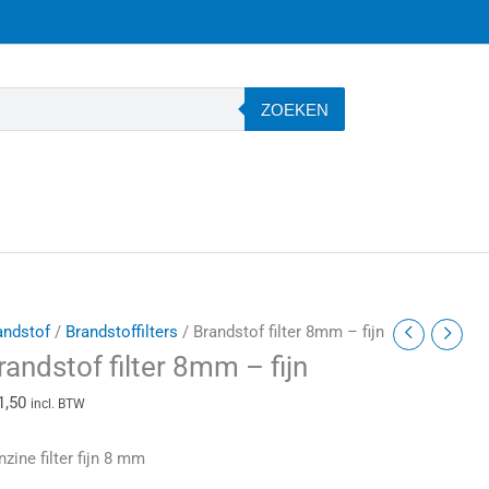
ZOEKEN
randstof
andstof
/
Brandstoffilters
/ Brandstof filter 8mm – fijn
lter
randstof filter 8mm – fijn
8mm
1,50
incl. BTW
jn
zine filter fijn 8 mm
antal