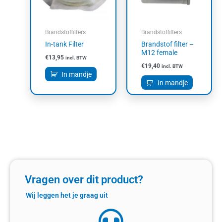
Brandstoffilters
Brandstoffilters
In-tank Filter
Brandstof filter –
M12 female
€
13,95
incl. BTW
€
19,40
incl. BTW
In mandje
In mandje
Vragen over dit product?
Wij leggen het je graag uit