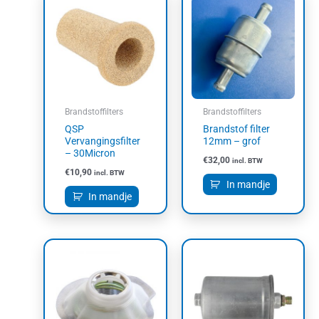
Brandstoffilters
Brandstoffilters
QSP
Brandstof filter
Vervangingsfilter
12mm – grof
– 30Micron
€
32,00
incl. BTW
€
10,90
incl. BTW
In mandje
In mandje