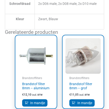
Schroefdraad
2x D06 male, 2x D08 male, 2x D10 male
Kleur
Zwart, Blauw
Gerelateerde producten
Brandstoffilters
Brandstoffilters
Brandstof filter
Brandstof filter
8mm – aluminium
8mm – grof
€
12,10
€
11,05
incl. BTW
incl. BTW
In mandje
In mandje