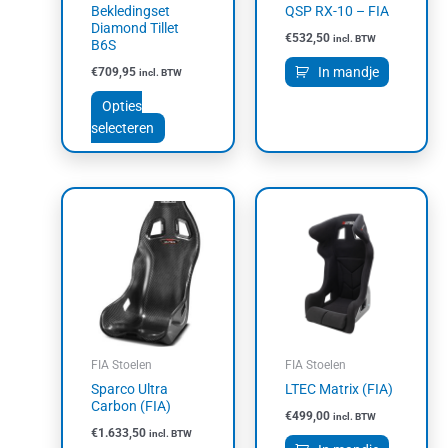
Bekledingset
QSP RX-10 – FIA
worden
Diamond Tillet
€
532,50
incl. BTW
op
B6S
de
In mandje
€
709,95
incl. BTW
productpagina
Opties
selecteren
FIA Stoelen
FIA Stoelen
Sparco Ultra
LTEC Matrix (FIA)
Carbon (FIA)
€
499,00
incl. BTW
€
1.633,50
incl. BTW