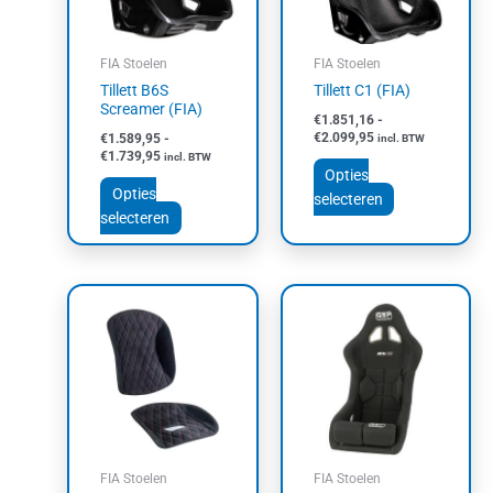
Deze
Deze
optie
optie
kan
kan
FIA Stoelen
FIA Stoelen
gekozen
gekozen
Tillett B6S
Tillett C1 (FIA)
worden
worden
Screamer (FIA)
€
1.851,16
-
op
op
€
2.099,95
€
1.589,95
-
incl. BTW
de
de
€
1.739,95
incl. BTW
productpagina
productpagin
Opties
Opties
selecteren
selecteren
Dit
product
heeft
meerdere
variaties.
Deze
optie
kan
FIA Stoelen
FIA Stoelen
gekozen