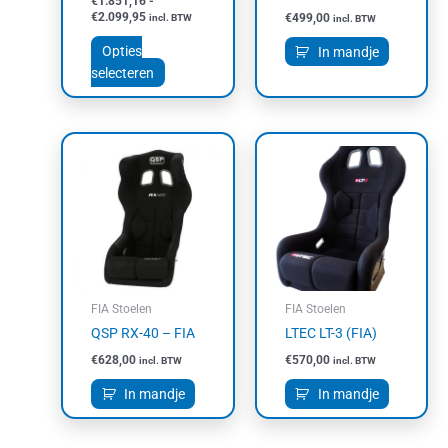
€
1.851,16
-
op
€
2.099,95
€
499,00
incl. BTW
incl. BTW
de
productpagina
Opties
In mandje
selecteren
FIA Stoelen
FIA Stoelen
QSP RX-40 – FIA
LTEC LT-3 (FIA)
€
628,00
€
570,00
incl. BTW
incl. BTW
In mandje
In mandje