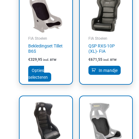
heeft
meerdere
variaties.
Deze
optie
kan
FIA Stoelen
FIA Stoelen
gekozen
Bekledingset Tillet
QSP RXS-10P
worden
B6S
(XL)- FIA
op
€
329,95
€
671,55
incl. BTW
incl. BTW
de
productpagina
Opties
In mandje
selecteren
Dit
product
heeft
meerdere
variaties.
Deze