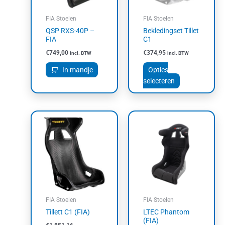
optie
kan
FIA Stoelen
FIA Stoelen
gekozen
QSP RXS-40P –
Bekledingset Tillet
worden
FIA
C1
op
€
749,00
€
374,95
incl. BTW
incl. BTW
de
productpagin
In mandje
Opties
selecteren
Prijsklasse:
Dit
€1.851,16
product
tot
heeft
€2.099,95
meerdere
variaties.
Deze
optie
kan
FIA Stoelen
FIA Stoelen
gekozen
Tillett C1 (FIA)
LTEC Phantom
worden
(FIA)