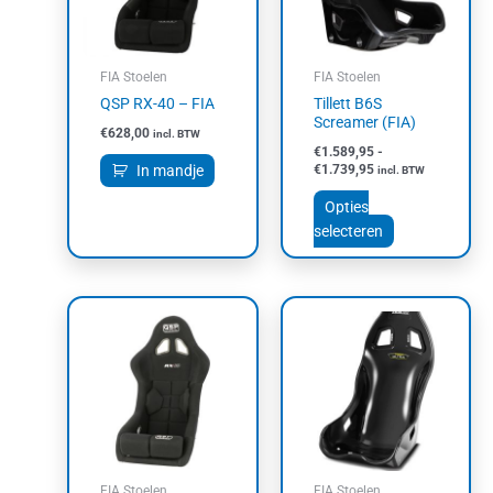
Deze
optie
kan
FIA Stoelen
FIA Stoelen
gekozen
QSP RX-40 – FIA
Tillett B6S
worden
Screamer (FIA)
€
628,00
incl. BTW
op
€
1.589,95
-
de
In mandje
€
1.739,95
incl. BTW
productpagin
Opties
selecteren
FIA Stoelen
FIA Stoelen