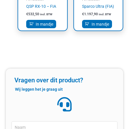
QSP RX-10 – FIA
Sparco Ultra (FIA)
€
532,50
€
1.197,90
incl. BTW
incl. BTW
In mandje
In mandje
Vragen over dit product?
Wij leggen het je graag uit