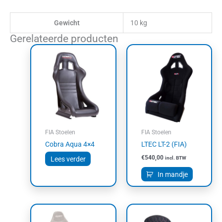
Gewicht
10 kg
Gerelateerde producten
FIA Stoelen
FIA Stoelen
Cobra Aqua 4×4
LTEC LT-2 (FIA)
€
540,00
Lees verder
incl. BTW
In mandje
Dit
Dit
product
product