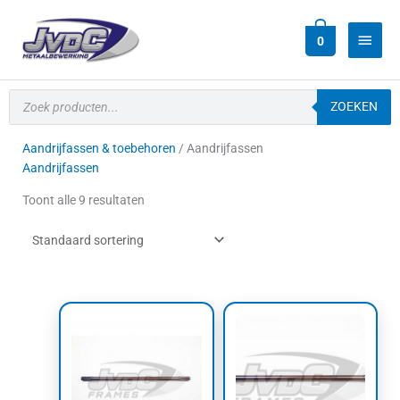
Ga
Hoof
naar
0
de
inhoud
Producten
zoeken
ZOEKEN
Aandrijfassen & toebehoren
/ Aandrijfassen
Aandrijfassen
Toont alle 9 resultaten
Dit
product
heeft
meerdere
variaties.