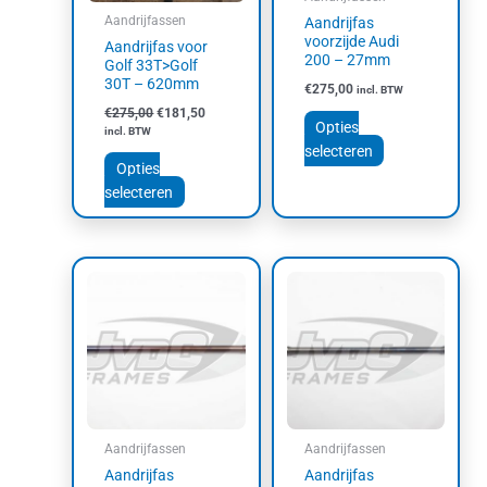
gekozen
gekozen
Aandrijfassen
Aandrijfas
worden
worden
voorzijde Audi
Aandrijfas voor
op
op
200 – 27mm
Golf 33T>Golf
de
de
30T – 620mm
€
275,00
incl. BTW
productpagina
productpagina
€
275,00
€
181,50
Opties
incl. BTW
selecteren
Opties
selecteren
Dit
Dit
product
product
heeft
heeft
meerdere
meerdere
variaties.
variaties.
Deze
Deze
optie
optie
kan
kan
Aandrijfassen
Aandrijfassen
gekozen
gekozen
Aandrijfas
Aandrijfas
worden
worden