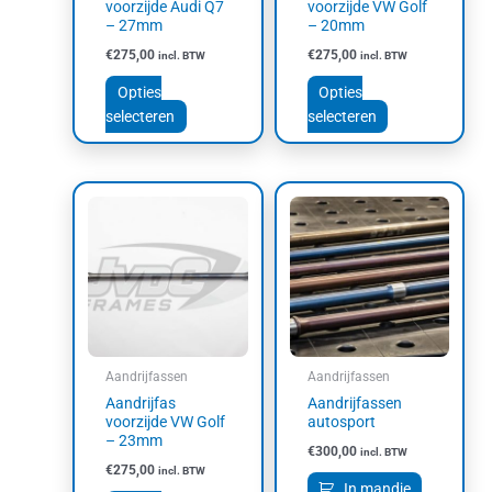
voorzijde Audi Q7
voorzijde VW Golf
op
op
– 27mm
– 20mm
de
de
€
275,00
€
275,00
incl. BTW
incl. BTW
productpagina
productpagina
Opties
Opties
selecteren
selecteren
Dit
product
heeft
meerdere
variaties.
Deze
optie
kan
Aandrijfassen
Aandrijfassen
gekozen
Aandrijfas
Aandrijfassen
worden
voorzijde VW Golf
autosport
op
– 23mm
€
300,00
incl. BTW
de
€
275,00
incl. BTW
productpagina
In mandje