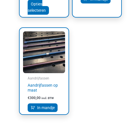
Opties
selecteren
Aandrijfassen
Aandrijfassen op
maat
€
300,00
incl. BTW
In mandje