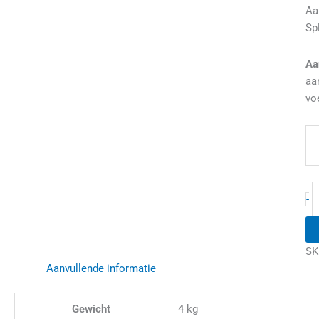
Aa
Sp
Aa
aa
voe
-
SK
Aanvullende informatie
Gewicht
4 kg