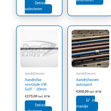
selecteren
Opties
selecteren
Dit
product
heeft
meerdere
variaties.
Deze
optie
kan
Aandrijfassen
Aandrijfassen
gekozen
Aandrijfas
Aandrijfassen
worden
voorzijde VW
autosport
op
Golf – 20mm
€
300,00
incl. BTW
de
€
275,00
incl. BTW
productpagina
In
Opties
mandje