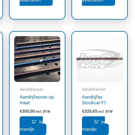
selecteren
selecteren
Aandrijfassen
Aandrijfassen
Aandrijfassen op
Aandrijfas
maat
Stockcar F1
€
300,00
€
320,65
incl. BTW
incl. BTW
In
In
mandje
mandje