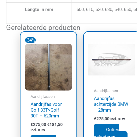
Lengte in mm
600, 610, 620, 630, 640, 650, 6
Gerelateerde producten
Oorspronkelijke
Huidige
Dit
Dit
prijs
prijs
-34%
product
prod
was:
is:
€275,00.
€181,50.
heeft
heef
meerdere
meer
variaties.
varia
Deze
Dez
optie
opti
kan
kan
Aandrijfassen
gekozen
geko
Aandrijfassen
Aandrijfas
worden
wor
Aandrijfas voor
achterzijde BMW
op
op
Golf 33T>Golf
– 28mm
30T – 620mm
de
de
€
275,00
incl. BTW
productpagina
prod
€
275,00
€
181,50
Opties
incl. BTW