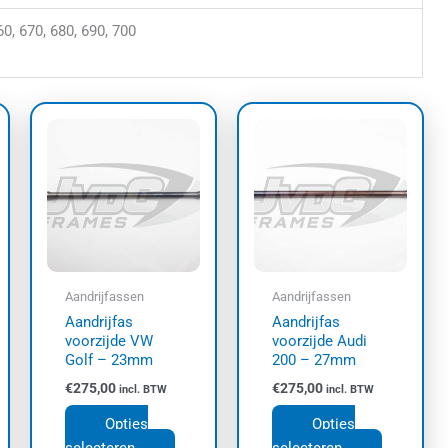
60, 670, 680, 690, 700
Dit
Dit
uct
product
product
t
heeft
heeft
dere
meerdere
meerdere
ties.
variaties.
variaties.
e
Deze
Deze
e
optie
optie
kan
kan
Aandrijfassen
Aandrijfassen
zen
gekozen
gekozen
Aandrijfas
Aandrijfas
den
worden
worden
voorzijde VW
voorzijde Audi
op
op
Golf – 23mm
200 – 27mm
de
de
€
275,00
€
275,00
incl. BTW
incl. BTW
uctpagina
productpagina
productpa
Opties
Opties