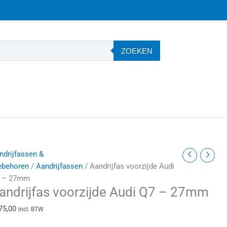
ZOEKEN
andrijfas
ndrijfassen &
oorzijde
ebehoren
/
Aandrijfassen
/ Aandrijfas voorzijde Audi
udi
 – 27mm
andrijfas voorzijde Audi Q7 – 27mm
7
75,00
incl. BTW
7mm
antal