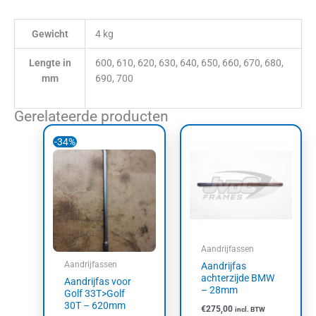
Gewicht
4 kg
Lengte in
600, 610, 620, 630, 640, 650, 660, 670, 680,
mm
690, 700
Gerelateerde producten
Oorspronkelijke
Huidige
Dit
Dit
-34%
prijs
prijs
product
product
was:
is:
heeft
heeft
€275,00.
€181,50.
meerdere
meerdere
variaties.
variaties.
Deze
Deze
optie
optie
kan
kan
Aandrijfassen
gekozen
gekozen
Aandrijfassen
Aandrijfas
worden
worden
achterzijde BMW
Aandrijfas voor
op
op
– 28mm
Golf 33T>Golf
de
de
30T – 620mm
€
275,00
incl. BTW