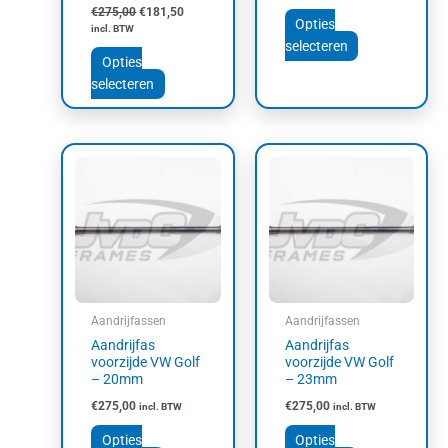
productpagina
productpagin
€
275,00
€
181,50
Opties
incl. BTW
selecteren
Opties
selecteren
Dit
Dit
product
product
heeft
heeft
meerdere
meerdere
variaties.
variaties.
Deze
Deze
optie
optie
kan
kan
Aandrijfassen
Aandrijfassen
gekozen
gekozen
Aandrijfas
Aandrijfas
worden
worden
voorzijde VW Golf
voorzijde VW Golf
op
op
– 20mm
– 23mm
de
de
€
275,00
€
275,00
incl. BTW
incl. BTW
productpagina
productpagin
Opties
Opties