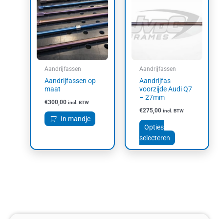
heeft
meerdere
variaties.
Deze
optie
kan
Aandrijfassen
Aandrijfassen
gekozen
Aandrijfassen op
Aandrijfas
worden
maat
voorzijde Audi Q7
op
– 27mm
€
300,00
incl. BTW
de
€
275,00
incl. BTW
productpagin
In mandje
Opties
selecteren