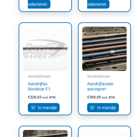
selecteren
selecteren
Aandrijfassen
Aandrijfassen
Aandrijfas
Aandrijfassen
Stockcar F1
autosport
€
320,65
€
300,00
incl. BTW
incl. BTW
In mandje
In mandje
Dit
product