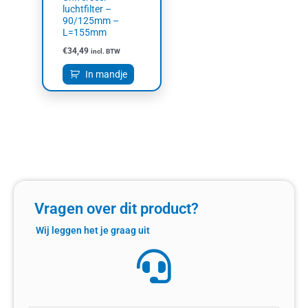
luchtfilter –
90/125mm –
L=155mm
€
34,49
incl. BTW
In mandje
Vragen over dit product?
Wij leggen het je graag uit