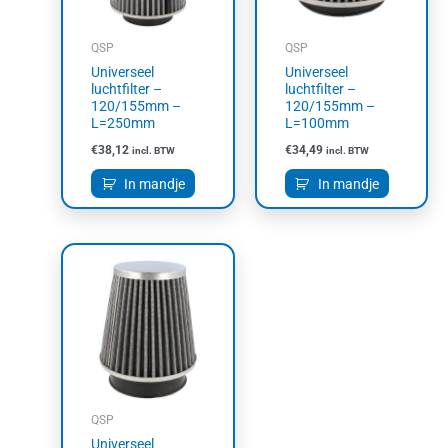
QSP
QSP
Universeel
Universeel
luchtfilter –
luchtfilter –
120/155mm –
120/155mm –
L=250mm
L=100mm
€
38,12
€
34,49
incl. BTW
incl. BTW
In mandje
In mandje
QSP
Universeel