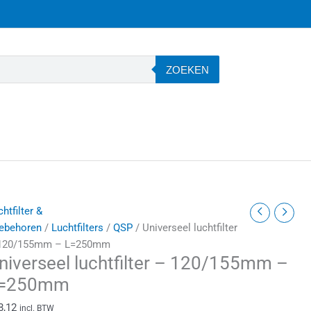
ZOEKEN
niverseel
htfilter &
uchtfilter
ebehoren
/
Luchtfilters
/
QSP
/ Universeel luchtfilter
120/155mm – L=250mm
niverseel luchtfilter – 120/155mm –
20/155mm
=250mm
=250mm
8,12
incl. BTW
antal