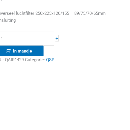
iverseel luchtfilter 250x225x120/155 – 89/75/70/65mm
nsluiting
+
In mandje
U:
QAIR1429
Categorie:
QSP