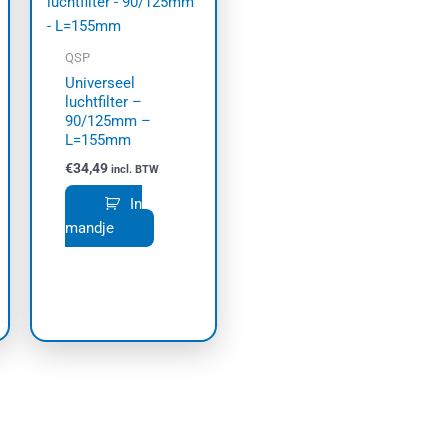
QSP
Universeel
luchtfilter –
90/125mm –
L=155mm
€
34,49
incl. BTW
In
mandje