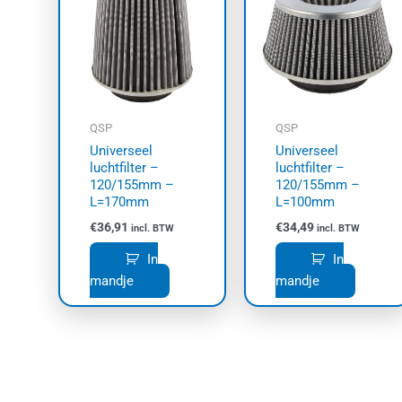
QSP
QSP
Universeel
Universeel
luchtfilter –
luchtfilter –
120/155mm –
120/155mm –
L=170mm
L=100mm
€
36,91
€
34,49
incl. BTW
incl. BTW
In
In
mandje
mandje