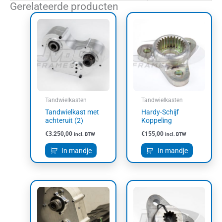
Gerelateerde producten
Tandwielkasten
Tandwielkasten
Tandwielkast met
Hardy-Schijf
achteruit (2)
Koppeling
€
3.250,00
€
155,00
incl. BTW
incl. BTW
In mandje
In mandje
Dit
Dit
product
product
heeft
heeft
meerdere
meerdere