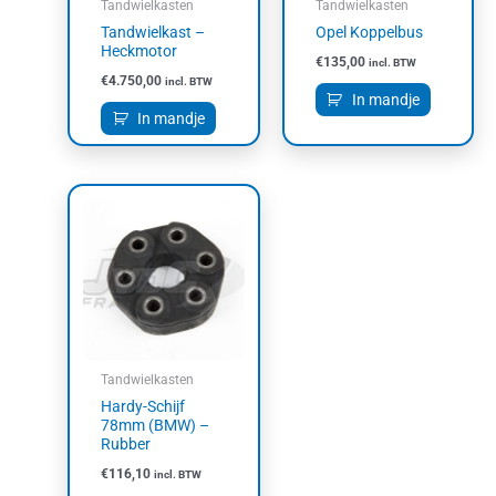
Tandwielkasten
Tandwielkasten
Tandwielkast –
Opel Koppelbus
Heckmotor
€
135,00
incl. BTW
€
4.750,00
incl. BTW
In mandje
In mandje
Tandwielkasten
Hardy-Schijf
78mm (BMW) –
Rubber
€
116,10
incl. BTW