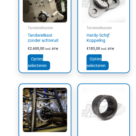
variaties.
variaties.
Deze
Deze
optie
optie
kan
kan
Tandwielkasten
Tandwielkasten
gekozen
gekozen
Tandwielkast
Hardy-Schijf
worden
worden
zonder achteruit
Koppeling
op
op
€
2.600,00
€
185,00
incl. BTW
incl. BTW
de
de
productpagina
productpagin
Opties
Opties
selecteren
selecteren