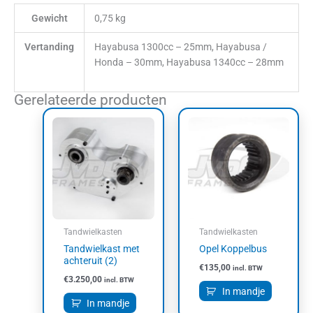
Gewicht
0,75 kg
Vertanding
Hayabusa 1300cc – 25mm, Hayabusa /
Honda – 30mm, Hayabusa 1340cc – 28mm
Gerelateerde producten
Tandwielkasten
Tandwielkasten
Tandwielkast met
Opel Koppelbus
achteruit (2)
€
135,00
incl. BTW
€
3.250,00
incl. BTW
In mandje
In mandje