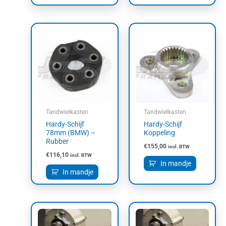
Tandwielkasten
Tandwielkasten
Hardy-Schijf
Hardy-Schijf
78mm (BMW) –
Koppeling
Rubber
€
155,00
incl. BTW
€
116,10
incl. BTW
In mandje
In mandje
Dit
Dit
product
product