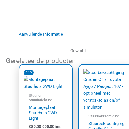
Aanvullende informatie
Gewicht
Gerelateerde producten
Oorspronkelijke
Huidige
Prij
Dit
prijs
prijs
€25
-41%
prod
was:
is:
tot
€85,00.
€50,00.
heef
€58
meer
varia
Stuur en
stuurinrichting
Dez
Montageplaat
opti
Stuurhuis 2WD
kan
Stuurbekrachtiging
Light
geko
Stuurbekrachtiging
€
85,00
€
50,00
incl.