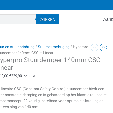
Aanb
ZOEKEN
yperpro
Oorspronkelijke
Huidige
uur en stuurinrichting
/
Stuurbekrachtiging
/ Hyperpro
tuurdemper
prijs
prijs
uurdemper 140mm CSC – Linear
yperpro Stuurdemper 140mm CSC –
40mm
was:
is:
SC
€242,00.
€229,90.
inear
42,00
€
229,90
incl. BTW
inear
antal
 lineaire CSC (Constant Safety Control) stuurdemper biedt een
er constante demping en is gebaseerd op het klassieke lineaire
mperconcept. 22-voudig instelbaar voor optimale afstelling en
t een slag van 140 mm.