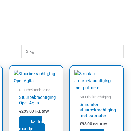
3 kg
sklasse:
Dit
0,00
uct
product
t
3,00
heeft
dere
meerdere
Stuurbekrachtiging
ties.
variaties.
Stuurbekrachtiging
Stuurbekrachtiging
Opel Agila
e
Deze
Simulator
stuurbekrachtiging
e
optie
€
235,00
incl. BTW
met potmeter
kan
In
€
93,00
incl. BTW
zen
gekozen
mandje