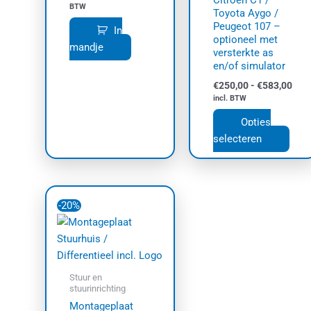
Citroën C1 /
wor
BTW
Toyota Aygo /
op
Peugeot 107 –
In
de
optioneel met
mandje
versterkte as
prod
en/of simulator
€
250,00
-
€
583,00
incl. BTW
Opties
selecteren
Oorspronkelijke
Huidige
prijs
prijs
-20%
was:
is:
€87,00.
€70,00.
Stuur en
stuurinrichting
Montageplaat