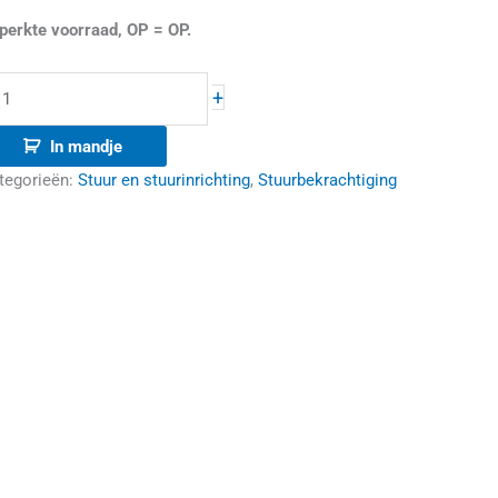
perkte voorraad, OP = OP.
+
In mandje
tegorieën:
Stuur en stuurinrichting
,
Stuurbekrachtiging