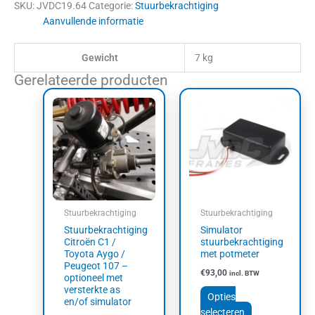
SKU:
JVDC19.64
Categorie:
Stuurbekrachtiging
Aanvullende informatie
Gewicht
7 kg
Gerelateerde producten
Prijsklasse:
Dit
Dit
€250,00
product
product
tot
heeft
heeft
€583,00
meerdere
meerdere
variaties.
variaties.
Deze
Deze
optie
optie
kan
kan
Stuurbekrachtiging
Stuurbekrachtiging
gekozen
gekozen
Stuurbekrachtiging
Simulator
worden
worden
Citroën C1 /
stuurbekrachtiging
op
op
Toyota Aygo /
met potmeter
Peugeot 107 –
de
de
€
93,00
incl. BTW
optioneel met
productpagina
productpagin
versterkte as
Opties
en/of simulator
selecteren