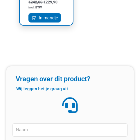
€
242,00
€
229,90
incl. BTW
In mandje
Vragen over dit product?
Wij leggen het je graag uit