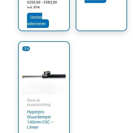
€
250,00
-
€
583,00
incl. BTW
Opties
selecteren
Oorspronkelijke
Huidige
-5%
prijs
prijs
was:
is:
€242,00.
€229,90.
Stuur en
stuurinrichting
Hyperpro
Stuurdemper
140mm CSC –
Linear