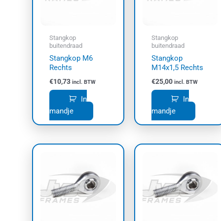
Stangkop
Stangkop
buitendraad
buitendraad
Stangkop M6
Stangkop
Rechts
M14x1,5 Rechts
€
10,73
€
25,00
incl. BTW
incl. BTW
In
In
mandje
mandje