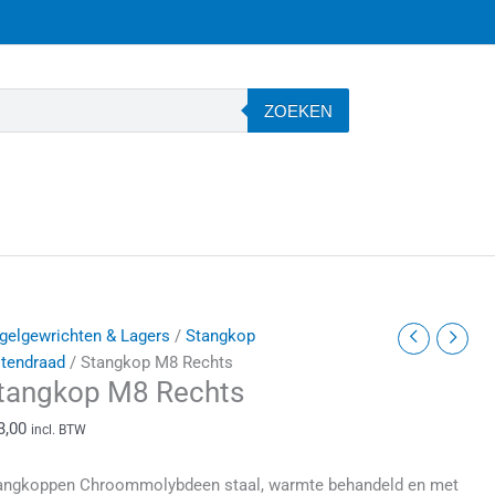
ZOEKEN
tangkop
gelgewrichten & Lagers
/
Stangkop
8
itendraad
/ Stangkop M8 Rechts
tangkop M8 Rechts
echts
antal
3,00
incl. BTW
angkoppen Chroommolybdeen staal, warmte behandeld en met