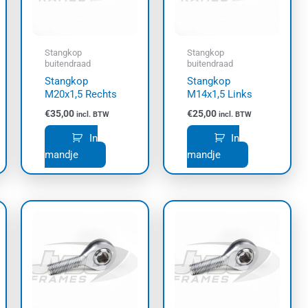
Stangkop
Stangkop
buitendraad
buitendraad
Stangkop
Stangkop
M20x1,5 Rechts
M14x1,5 Links
€
35,00
€
25,00
incl. BTW
incl. BTW
In
In
mandje
mandje