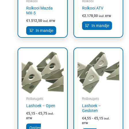
Rolkooi
Rolkooi
Rolkooi Mazda
Rolkooi ATV
MX-5
€
2.178,00
incl. BTW
€
1.512,50
incl. BTW
In mandje
In mandje
Prijsklasse:
Prijsklasse:
Dit
Dit
€5,15
€4,55
product
product
tot
tot
heeft
heeft
€5,75
€5,15
meerdere
meerdere
variaties.
variaties.
Deze
Deze
optie
optie
kan
kan
Rolbeugels
Rolbeugels
gekozen
gekozen
Lashoek – Open
Lashoek –
worden
worden
Gesloten
€
5,15
-
€
5,75
incl.
op
op
€
4,55
-
€
5,15
BTW
incl.
de
de
BTW
productpagina
productpagin
Opties