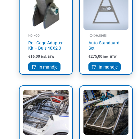
Rolkooi
Rolbeugels
Roll Cage Adapter
Auto-Standaard –
Kit – Buis 40X2,0
Set
€
16,00
€
275,00
incl. BTW
incl. BTW
In mandje
In mandje