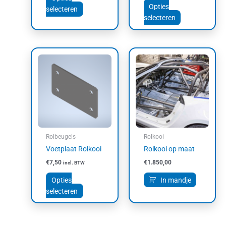
Opties
selecteren
selecteren
Dit
product
heeft
meerdere
variaties.
Deze
optie
kan
Rolbeugels
Rolkooi
gekozen
Voetplaat Rolkooi
Rolkooi op maat
worden
€
7,50
€
1.850,00
incl. BTW
op
de
Opties
In mandje
productpagina
selecteren