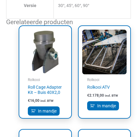
Versie
30°, 45°, 60°, 90°
Gerelateerde producten
Rolkooi
Rolkooi
Roll Cage Adapter
Rolkooi ATV
Kit – Buis 40X2,0
€
2.178,00
incl. BTW
€
16,00
incl. BTW
In mandje
In mandje
Dit
Dit