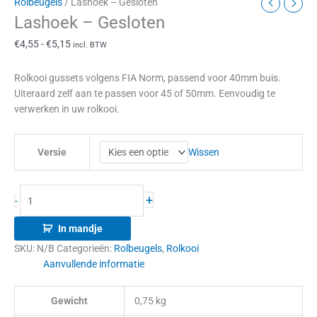
Rolbeugels
/ Lashoek – Gesloten
Lashoek – Gesloten
€
4,55
-
€
5,15
incl. BTW
Rolkooi gussets volgens FIA Norm, passend voor 40mm buis.
Uiteraard zelf aan te passen voor 45 of 50mm. Eenvoudig te
verwerken in uw rolkooi.
Wissen
Versie
+
-
In mandje
SKU:
N/B
Categorieën:
Rolbeugels
,
Rolkooi
Aanvullende informatie
Gewicht
0,75 kg