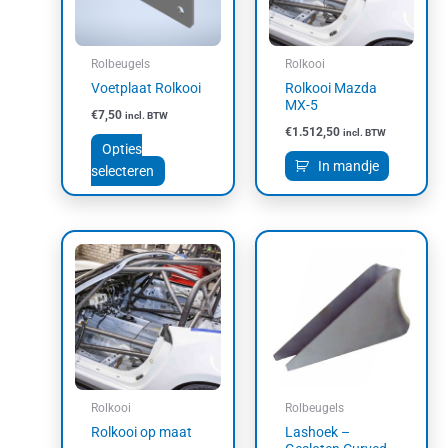
Deze
optie
kan
Rolbeugels
Rolkooi
gekozen
Voetplaat Rolkooi
Rolkooi Mazda
worden
MX-5
€
7,50
incl. BTW
op
€
1.512,50
incl. BTW
de
Opties
productpagina
In mandje
selecteren
Prijsklasse:
Dit
€6,00
product
tot
heeft
€8,80
meerdere
variaties.
Deze
optie
kan
Rolkooi
Rolbeugels
gekozen
Rolkooi op maat
Lashoek –
worden