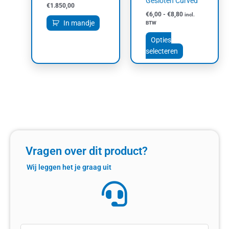
Gesloten Curved
€
1.850,00
op
€
6,00
-
€
8,80
incl.
de
In mandje
BTW
productpagin
Opties
selecteren
Vragen over dit product?
Wij leggen het je graag uit