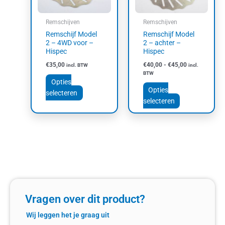
optie
optie
kan
kan
Remschijven
Remschijven
gekozen
gekozen
Remschijf Model
Remschijf Model
worden
worden
2 – 4WD voor –
2 – achter –
op
op
Hispec
Hispec
de
de
€
35,00
€
40,00
-
€
45,00
incl. BTW
incl.
productpagina
productpagin
BTW
Opties
Opties
selecteren
selecteren
Vragen over dit product?
Wij leggen het je graag uit