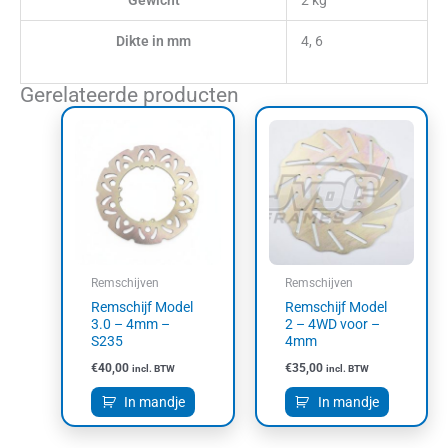
Dikte in mm
4, 6
Gerelateerde producten
Remschijven
Remschijven
Remschijf Model
Remschijf Model
3.0 – 4mm –
2 – 4WD voor –
S235
4mm
€
40,00
€
35,00
incl. BTW
incl. BTW
In mandje
In mandje