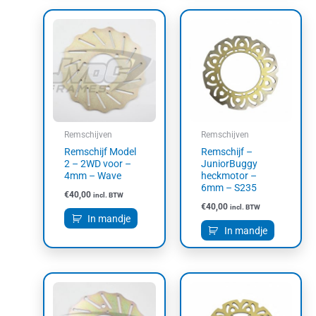
Remschijven
Remschijven
Remschijf Model
Remschijf –
2 – 2WD voor –
JuniorBuggy
4mm – Wave
heckmotor –
6mm – S235
€
40,00
incl. BTW
€
40,00
incl. BTW
In mandje
In mandje
Prijsklasse:
Dit
€40,00
product
tot
heeft
€50,00