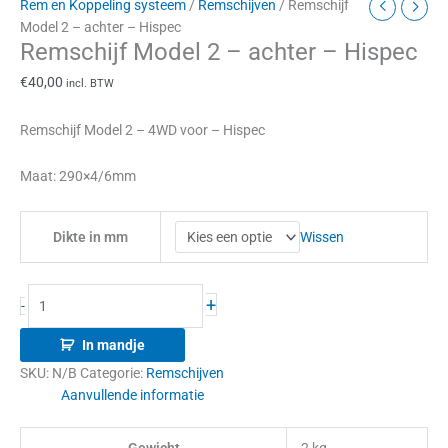
Rem en Koppeling systeem
/
Remschijven
/ Remschijf
Model 2 – achter – Hispec
Remschijf Model 2 – achter – Hispec
€
40,00
incl. BTW
Remschijf Model 2 – 4WD voor – Hispec
Maat: 290×4/6mm
Wissen
Dikte in mm
+
-
In mandje
SKU:
N/B
Categorie:
Remschijven
Aanvullende informatie
Gewicht
2 kg