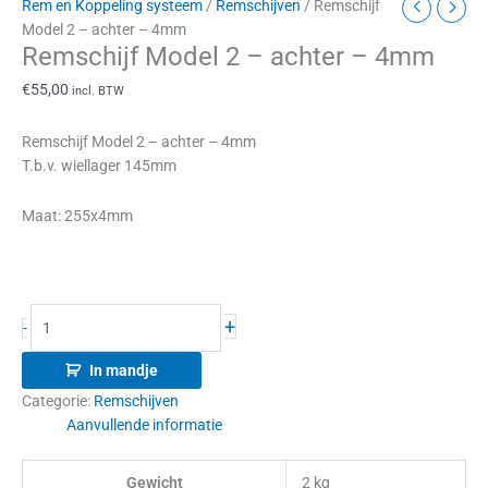
Rem en Koppeling systeem
/
Remschijven
/ Remschijf
Model 2 – achter – 4mm
Remschijf Model 2 – achter – 4mm
€
55,00
incl. BTW
Remschijf Model 2 – achter – 4mm
T.b.v. wiellager 145mm
Maat: 255x4mm
+
-
In mandje
Categorie:
Remschijven
Aanvullende informatie
Gewicht
2 kg