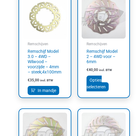
product
heeft
meerdere
variaties.
Deze
optie
kan
Remschijven
Remschijven
gekozen
Remschijf Model
Remschijf Model
worden
3.0 – 4WD –
2 – 4WD voor –
op
Wilwood –
6mm
voorzijde – 4mm
de
€
40,00
incl. BTW
– steek;4x100mm
productpagin
Opties
€
35,00
incl. BTW
selecteren
In mandje