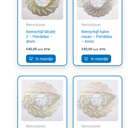
Remschijven
Remschijven
Remschijf Model
Remschijf halve
2 – Pendelas –
maan – Pendelas
4mm
– 6mm
€
40,00
€
40,00
incl. BTW
incl. BTW
In mandje
In mandje
Dit
product
heeft
meerdere
variaties.
Deze
optie
kan
Remschijven
Remschijven