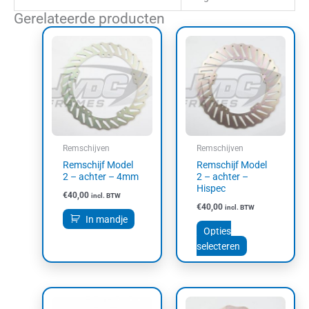
Gerelateerde producten
Dit
product
heeft
meerdere
variaties.
Deze
optie
kan
Remschijven
Remschijven
gekozen
Remschijf Model
Remschijf Model
worden
2 – achter – 4mm
2 – achter –
op
Hispec
€
40,00
incl. BTW
de
€
40,00
incl. BTW
productpagin
In mandje
Opties
selecteren
Dit