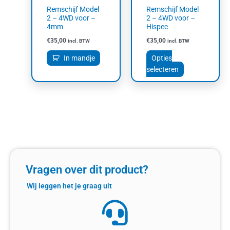
gekozen
Remschijf Model
Remschijf Model
worden
2 – 4WD voor –
2 – 4WD voor –
op
4mm
Hispec
de
€
35,00
€
35,00
incl. BTW
incl. BTW
productpagin
In mandje
Opties
selecteren
Vragen over dit product?
Wij leggen het je graag uit